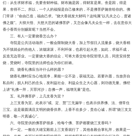
们：从生求财求福，先要舍财种福。财布施是因，得财富是果。舍是因，得是
果，舍得不二。所以，一个人的福报是自己修来的，不是佛菩萨施舍给你的。佛
门常讲：“命由己造，福由己求。”烧大香就发大财吗？这纯属“以凡夫之心，度诸
佛之腹”。大彻大悟、大慈大悲的诸佛菩萨，又怎会像凡夫众生一样，去在意你大
香小香而分别赐富呢？当然不会。
三、有人一定要烧香怎么办？
寺院是公共活动场所，一般会限制烧大香，加上节假日人流量多，烧大香稍
为不慎就会灼伤他人，浓烟滚滚，不利环保，也易引起火患，如此，求福不成，
反造无边罪业。一定要烧大香的信众，可将大香交给寺院管理人员，同意安排焚
烧，焚烧时，寺院里的法师也会为你们祈祷。
四、烧香礼佛应当许什么样的愿？
烧香礼佛时应当心地清净，果能一尘不染，获福无边。若要许愿，当放弃自
私自利，损人利己的念头，发利益社会、利益众生之大心愿，则功德无量。佛经
上讲“礼佛一拜，灭罪河沙；念佛一声，福增无量”是也。
五、礼拜佛菩萨，上几支香为宜？
上三支香为宜。此表示“戒、定、慧”三无漏学；也表示供养佛、法、僧常住
三宝。这是最圆满且文明的烧香供养。上香不在多少，贵在心诚，所谓“烧三支文
明香，敬—片真诚心”。
六、寺院里供的佛菩萨很多，给每个佛、菩萨都要烧三支香吗？
不一定。一般在大雄宝殿前上三支香就行了，其他各殿合掌礼拜，效果是一