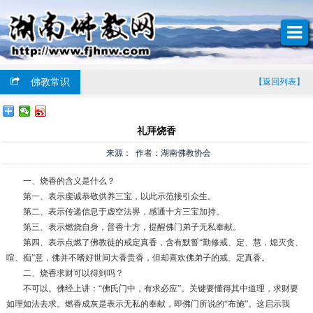
佛教常识
【返回列表】
礼拜烧香
来源： 作者：湖南佛教协会
一、烧香的含义是什么？
第一、表示虔诚恭敬供养三宝，以此示范接引众生。
第二、表示传递信息于虚空法界，感通十方三宝加持。
第三、表示燃烧自身，普香十方，提醒佛门弟子无私奉献。
第四、表示点燃了佛教徒的戒定真香，含有默誓“勤修戒、定、慧，熄灭贪、
喧、痴”意，佛并不嗜好世间大香贵香，但却喜欢佛弟子的戒、定真香。
二、烧香求财可以得到吗？
不可以。佛经上讲：“佛氏门中，有求必应”。关键要懂得其中道理，求财要
如理如法去求。燃香成灰是表示无私的奉献，即佛门所说的“布施”。这启示我