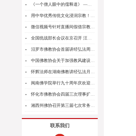
《一个僧人眼中的儒释道》 ——圣辉大和尚在南岳...
用中华优秀传统文化浸润宗教！长沙举办“宗教中国...
微信视频号针对直播间假借宗教名义实施违规行为的...
全国统战部长会议在京召开 汪洋出席并讲话
汨罗市佛教协会首届讲经弘法周圆满闭幕
中国佛教协会关于加强教风建设的倡议书
怀辉法师在湖南佛教讲经弘法月上宣讲《金刚经》
闽南佛学院举行九十周年庆欢迎晚宴暨校友会成立大...
怀化市佛教协会四届三次理事扩大会在市佛协召开
湘西州佛协召开第三届七次常务理事扩大会议
联系我们