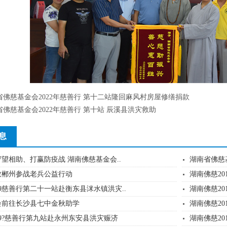
省佛慈基金会2022年慈善行 第十二站隆回麻风村房屋修缮捐款
省佛慈基金会2022年慈善行 第十站 辰溪县洪灾救助
息
望相助、打赢防疫战 湖南佛慈基金会..
湖南省佛慈
敬郴州参战老兵公益行动
湖南佛慈20
19慈善行第二十一站赴衡东县洣水镇洪灾..
湖南佛慈20
会前往长沙县七中金秋助学
湖南佛慈20
19?慈善行第九站赴永州东安县洪灾赈济
湖南佛慈20