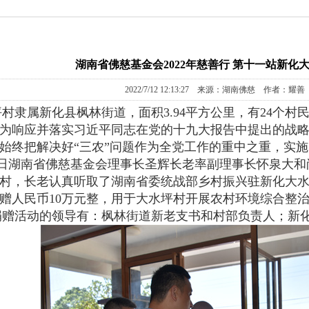
湖南省佛慈基金会2022年慈善行 第十一站新化
2022/7/12 12:13:27 来源：湖南佛慈 作者：耀善
属新化县枫林街道，面积3.94平方公里，有24个村民小
为响应并落实习近平同志在党的十九大报告中提出的战
始终把解决好“三农”问题作为全党工作的重中之重，实
日湖南省佛慈基金会理事长圣辉长老率副理事长怀泉大和
村，长老认真听取了湖南省委统战部乡村振兴驻新化大
赠人民币10万元整，用于大水坪村开展农村环境综合整
活动的领导有：枫林街道新老支书和村部负责人；新化