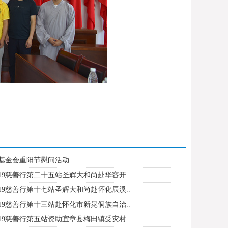
基金会重阳节慰问活动
19慈善行第二十五站圣辉大和尚赴华容开..
19慈善行第十七站圣辉大和尚赴怀化辰溪..
19慈善行第十三站赴怀化市新晃侗族自治..
19慈善行第五站资助宜章县梅田镇受灾村..