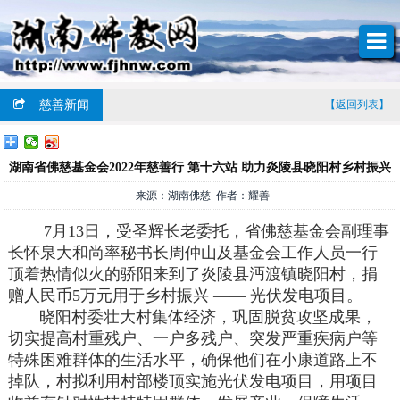
慈善新闻
【返回列表】
湖南省佛慈基金会2022年慈善行 第十六站 助力炎陵县晓阳村乡村振兴
来源：湖南佛慈 作者：耀善
7月13日，受圣辉长老委托，省佛慈基金会副理事
长怀泉大和尚率秘书长周仲山及基金会工作人员一行
顶着热情似火的骄阳来到了炎陵县沔渡镇晓阳村，捐
赠人民币5万元用于乡村振兴 —— 光伏发电项目。
晓阳村委壮大村集体经济，巩固脱贫攻坚成果，
切实提高村重残户、一户多残户、突发严重疾病户等
特殊困难群体的生活水平，确保他们在小康道路上不
掉队，村拟利用村部楼顶实施光伏发电项目，用项目