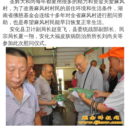
圣辉大和尚每年都要用很多的精力和资金关爱麻风
村，为了改善麻风村村民的居住环境和生活条件，湖
南省佛慈基金会连续十多年对全省麻风村进行慰问资
助，也是希望麻风村民能早日恢复正常生活。
安化县卫计副局长赵亚飞，县委统战部副部长、民
宗局长夏一翔，安化大福皮肤病防治所所长刘尚夫等
参加此次慰问仪式。