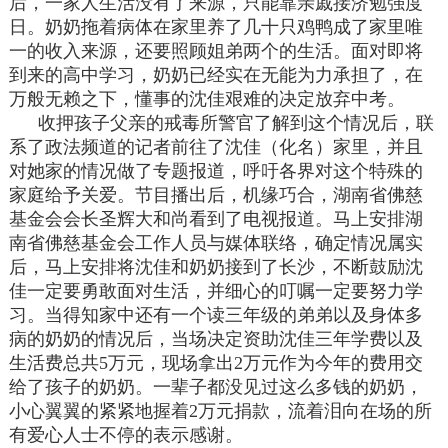
后，一家人生活没有了来源，只能靠亲戚接济勉强度
日。奶奶拖着病体在家里养了几十只鸡鸭成了家里唯
一的收入来源，还要照顾姐弟两个的生活。面对即将
到来的高中学习，奶奶已经实在无能为力承担了，在
万般无赖之下，懂事的沈佳艰难的决定放弃中考。
收押孩子父亲的戒毒所警官了解到这个情况后，联
系了政法频道的记者前往了沈佳（化名）家里，并且
对她家的情况做了专题报道，呼吁各界对这个特殊的
家庭给予关爱。节目播出后，机缘巧合，湖南省佛慈
基金会会长圣辉大和尚看到了电视报道。马上安排湖
南省佛慈基金会工作人员与媒体联络，确定情况属实
后，马上安排将沈佳和奶奶接到了长沙，不断鼓励沈
佳一定要勇敢面对生活，并细心的叮嘱一定要努力学
习。当得知家中还有一个读三年级的弟弟以及身体多
病的奶奶的情况后，当场决定资助沈佳三年学费以及
生活费总共5万元，现场拿出2万元作为今年的费用交
给了孩子的奶奶。一辈子都没见过这么多钱的奶奶，
小心翼翼的紧紧地握着2万元捐款，流着泪向在场的所
有爱心人士不停的表示感谢。