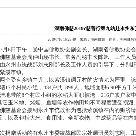
湖南佛慈2019?慈善行第九站赴永州
2019/7/10 16:29:49 来源：湖南佛慈 作者：湖南佛
9年7月6日下午，受中国佛教协会副会长、湖南省佛教协
佛慈基金会周仲山秘书长、常务副秘书长陈旭、工作人
由永州市统战部刘志刚部长及工作人员的引导下，分别赶
紫溪市镇。
两个受灾乡镇中尤其以紫溪镇调元村的灾情尤为严重。
辖17个村民小组，434户共1898人，地域面积6.90平方
洼地带的8个村民小组的水稻大面积被淹，216户农户家中
，其它玉米地、烤烟、鱼塘等农作物田均不同程度遭受损
佛慈基金会接到永州市统战部为包括紫溪镇在内的赈济
元，以及包括大米、食用油、全新衣物、中成药品等在内的爱心
次捐赠活动的有永州市委统战部民宗处调研员刘志刚、