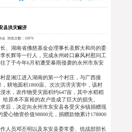
东安县洪灾赈济
教协会 浏览次数：10976
会会长、湖南省佛慈基金会理事长圣辉大和尚的委
员李长辉等一行人，完成永州岭口麻风村慰问工
往了于今年6月初遭受暴雨侵袭的永州市东安
该村是湘江进入湖南的第一个村庄，与广西接
千米，耕地面积1800亩。次次洪涝灾害中，该村
浸水，农作物受灾面积约647亩，其中水稻稻
毁。给原本不富裕的农户造成了巨大的损失。
请求后，决定向永州市东安县各受灾乡镇捐赠现
物资价值98800元，捐赠款物累计178800
工作人员邓丕明以及东安县委常委、统战部部长