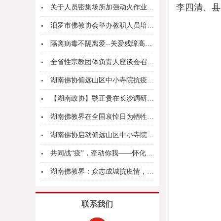
李四清、县
关于人员密集场所加强动火作业安全管理的通告
汨罗市佛教协会举办教职人员培训暨工作部署会
隔离病毒不隔离爱--关爱残障高三学子捐赠防疫包...
全省性宗教团体负责人座谈会召开 黄兰香希望宗教...
湖南佛协偏远山区中小寺院抗疫慈济行圆满结束
【湖南政协】虢正贵在长沙调研：讲团结聚合力 持...
湖南佛教界在全国哀悼日为牺牲的烈士和逝世的同胞...
湖南佛协启动偏远山区中小寺院抗疫慈济行
共同战“疫”，牵动你我——怀化市佛教界募集善款...
湖南佛教界：众志成城抗疫情，大爱无疆行义举
联系我们