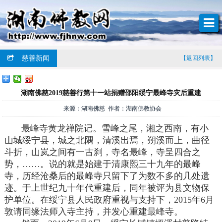
慈善新闻
【返回列表】
湖南佛慈2019慈善行第十一站捐赠邵阳绥宁最峰寺灾后重建
来源：湖南佛慈 作者：湖南佛教协会
最峰寺黄龙禅院记。雪峰之尾，湘之西南，有小
山城绥宁县，城之北隅，清溪出焉，朔溪而上，曲径
斗折，山岚之间有一古刹，寺名最峰，寺呈四合之
势，……。说的就是始建于清康熙三十九年的最峰
寺，历经沧桑后的最峰寺只留下了为数不多的几处遗
迹。于上世纪九十年代重建后，同年被评为县文物保
护单位。在绥宁县人民政府重视与支持下，2015年6月
敦请同缘法师入寺主持，并发心重建最峰寺。