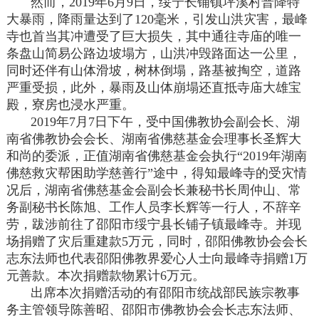
然而，2019年6月9日，绥宁长铺镇坪溪村普降特
大暴雨，降雨量达到了120毫米，引发山洪灾害，最峰
寺也首当其冲遭受了巨大损失，其中通往寺庙的唯一
条盘山简易公路边坡塌方，山洪冲毁路面达一公里，
同时还伴有山体滑坡，树林倒塌，路基被掏空，道路
严重受损，此外，暴雨及山体崩塌还直抵寺庙大雄宝
殿，寮房也浸水严重。
2019年7月7日下午，受中国佛教协会副会长、湖
南省佛教协会会长、湖南省佛慈基金会理事长圣辉大
和尚的委派，正值湖南省佛慈基金会执行“2019年湖南
佛慈救灾帮困助学慈善行”途中，得知最峰寺的受灾情
况后，湖南省佛慈基金会副会长兼秘书长周仲山、常
务副秘书长陈旭、工作人员李长辉等一行人，不辞辛
劳，跋涉前往了邵阳市绥宁县长铺子镇最峰寺。并现
场捐赠了灾后重建款5万元，同时，邵阳佛教协会会长
志东法师也代表邵阳佛教界爱心人士向最峰寺捐赠1万
元善款。本次捐赠款物累计6万元。
出席本次捐赠活动的有邵阳市统战部民族宗教事
务主管领导陈善昭、邵阳市佛教协会会长志东法师、