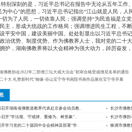
别深刻的是，习近平总书记在报告中无论从五年工作、
民为中心”的思想，习近平总书记指出“江山就是人民，
一切为了人民，一切依靠人民；强调坚持“为民造福是立
民主，形成大统战的工作格局；强调增进民生工程，不
设平安中国，建设美丽中国。处处彰显出以习近平总书
政治优势、制度优势。作为佛教界人士，我对党的二十
拥护，湖南佛教界将以大会精神为强大动力，踔厉奋发
南省佛教协会2022年二部僧三坛大戒大法会”初审合格受戒僧尼名单的通告
迎二十大.礼赞新时代”翰缘-谷山宝宁寺书画院书画作品展在宝宁寺开幕
息
召开湖南省佛教道教界代表赴京参会动员教..
长沙市佛教
召开“学法规、守戒律、重修为、树形象”..
长沙市佛协
开学习党的二十届四中全会精神及部署“学..
株洲市佛教