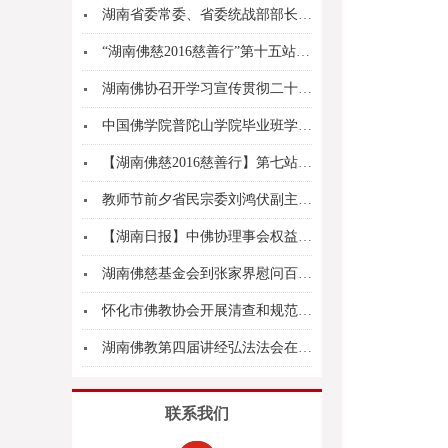
湖南省委常委、省委统战部部长黄兰香参加省宗教界...
“湖南佛慈2016慈善行”第十五站到益阳市安化...
湖南佛协召开学习宣传贯彻二十大精神动员部署会议
中国佛学院普陀山学院毕业班学僧赴长沙麓山寺参访
【湖南佛慈2016慈善行】第七站慰问资助醴陵枫...
教师节前夕省民宗委刘鸿伏副主任到湖南佛学院进行...
【湖南日报】中佛协理事会权益保护委员会在湘召开...
湖南佛慈基金会到张家界慰问百名孤老
怀化市佛教协会开展清查和规范寺院牌位设立工作
湖南佛教第四届讲经弘法法会在长沙古麓山寺举行开...
联系我们