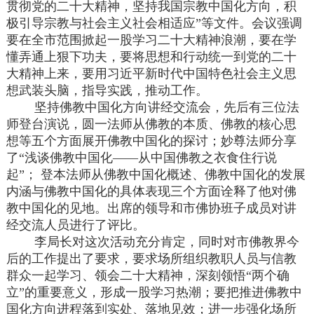
贯彻党的二十大精神，坚持我国宗教中国化方向，积
极引导宗教与社会主义社会相适应”等文件。会议强调
要在全市范围掀起一股学习二十大精神浪潮，要在学
懂弄通上狠下功夫，要将思想和行动统一到党的二十
大精神上来，要用习近平新时代中国特色社会主义思
想武装头脑，指导实践，推动工作。
坚持佛教中国化方向讲经交流会，先后有三位法
师登台演说，圆一法师从佛教的本质、佛教的核心思
想等五个方面展开佛教中国化的探讨；妙尊法师分享
了“浅谈佛教中国化——从中国佛教之衣食住行说
起”； 登本法师从佛教中国化概述、佛教中国化的发展
内涵与佛教中国化的具体表现三个方面诠释了他对佛
教中国化的见地。出席的领导和市佛协班子成员对讲
经交流人员进行了评比。
李局长对这次活动充分肯定，同时对市佛教界今
后的工作提出了要求，要求场所组织教职人员与信教
群众一起学习、领会二十大精神，深刻领悟“两个确
立”的重要意义，形成一股学习热潮；要把推进佛教中
国化方向进程落到实处、落地见效；进一步强化场所