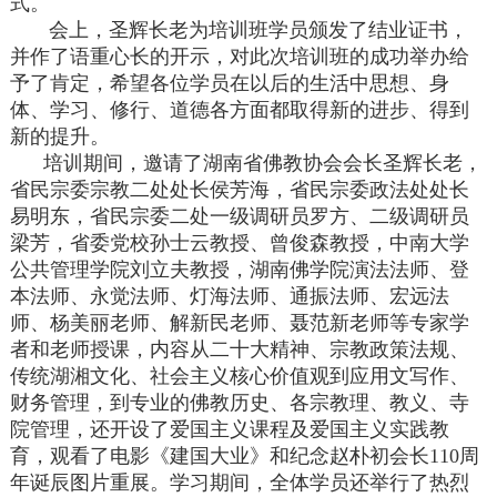
式。
会上，圣辉长老为培训班学员颁发了结业证书，
并作了语重心长的开示，对此次培训班的成功举办给
予了肯定，希望各位学员在以后的生活中思想、身
体、学习、修行、道德各方面都取得新的进步、得到
新的提升。
培训期间，邀请了湖南省佛教协会会长圣辉长老，
省民宗委宗教二处处长侯芳海，省民宗委政法处处长
易明东，省民宗委二处一级调研员罗方、二级调研员
梁芳，省委党校孙士云教授、曾俊森教授，中南大学
公共管理学院刘立夫教授，湖南佛学院演法法师、登
本法师、永觉法师、灯海法师、通振法师、宏远法
师、杨美丽老师、解新民老师、聂范新老师等专家学
者和老师授课，内容从二十大精神、宗教政策法规、
传统湖湘文化、社会主义核心价值观到应用文写作、
财务管理，到专业的佛教历史、各宗教理、教义、寺
院管理，还开设了爱国主义课程及爱国主义实践教
育，观看了电影《建国大业》和纪念赵朴初会长110周
年诞辰图片重展。学习期间，全体学员还举行了热烈