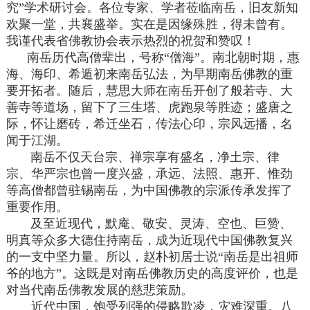
究”学术研讨会。各位专家、学者莅临南岳，旧友新知
欢聚一堂，共襄盛举。实在是因缘殊胜，得未曾有。
我谨代表省佛教协会表示热烈的祝贺和赞叹！
南岳历代高僧辈出，号称“僧海”。南北朝时期，惠
海、海印、希遁初来南岳弘法，为早期南岳佛教的重
要开拓者。随后，慧思大师在南岳开创了般若寺、大
善寺等道场，留下了三生塔、虎跑泉等胜迹；盛唐之
际，怀让磨砖，希迁坐石，传法心印，宗风远播，名
闻于江湖。
南岳不仅天台宗、禅宗享有盛名，净土宗、律
宗、华严宗也曾一度兴盛，承远、法照、惠开、惟劲
等高僧都曾驻锡南岳，为中国佛教的宗派传承发挥了
重要作用。
及至近现代，默庵、敬安、灵涛、空也、巨赞、
明真等众多大德住持南岳，成为近现代中国佛教复兴
的一支中坚力量。所以，赵朴初居士说“南岳是出祖师
爷的地方”。这既是对南岳佛教历史的高度评价，也是
对当代南岳佛教发展的慈悲策励。
近代中国，饱受列强的侵略欺凌，灾难深重。八