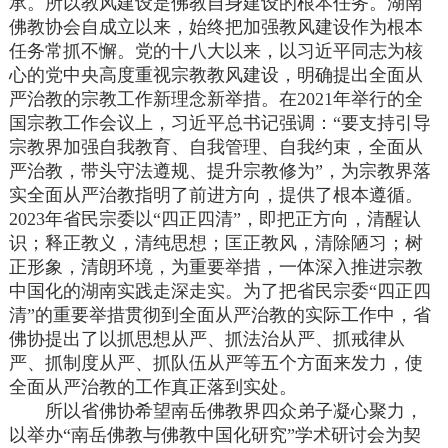
承。所以教风建设是佛教自身建设的根本任务。湖南
佛教协会自成立以来，始终把加强教风建设作为根本
任务常抓不懈。党的十八大以来，以习近平同志为核
心的党中央高度重视宗教教风建设，明确提出全面从
严治教的宗教工作新理念新举措。在2021年举行的全
国宗教工作会议上，习近平总书记强调：“要支持引导
宗教界加强自我教育、自我管理、自我约束，全面从
严治教，带头守法遵规、提升宗教修为”，为宗教界落
实全面从严治教指明了前进方向，提供了根本遵循。
2023年省民宗委以“四正四清”，即把正方向，清醒认
识；释正教义，清纯思想；匡正教风，清除陋习；树
正形象，清朗环境，为重要举措，一体深入推进宗教
中国化的湖南实践走深走实。为了把省民宗委“四正四
清”的重要举措贯彻到全面从严治教的实际工作中，省
佛协提出了以抓思想从严、抓法治从严、抓戒律从
严、抓制度从严、抓队伍从严等五个方面来发力，使
全面从严治教的工作真正落到实处。
所以省佛协希望南岳佛教界四众弟子凝心聚力，
以举办“南岳佛教与佛教中国化研究”学术研讨会为契