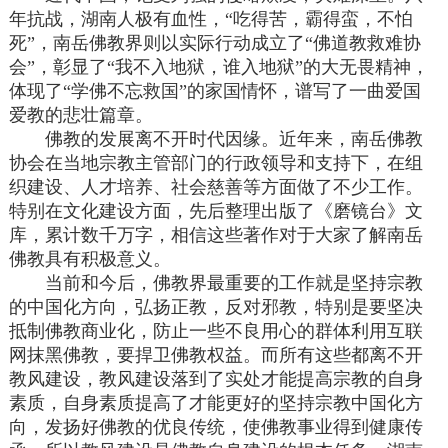
年抗战，湖南人极有血性，“吃得苦，霸得蛮，不怕
死”，南岳佛教界则以实际行动成立了“佛道教救难协
会”，彰显了“我不入地狱，谁入地狱”的大无畏精神，
体现了“学佛不忘救国”的家国情怀，谱写了一曲爱国
爱教的悲壮篇章。
佛教的发展离不开时代因缘。近年来，南岳佛教
协会在当地宗教主管部门的行政领导和支持下，在组
织建设、人才培养、社会慈善等方面做了不少工作。
特别在文化建设方面，先后整理出版了《磨镜台》文
库，累计数千万字，相信这些著作对于大家了解南岳
佛教具有积极意义。
当前和今后，佛教界最重要的工作就是坚持宗教
的中国化方向，弘扬正教，反对邪教，特别是要坚决
抵制佛教商业化，防止一些不良用心的群体利用互联
网抹黑佛教，要捍卫佛教权益。而所有这些都离不开
教风建设，教风建设落到了实处才能提高宗教的自身
素质，自身素质提高了才能更好的坚持宗教中国化方
向，发扬好佛教的优良传统，使佛教事业得到健康传