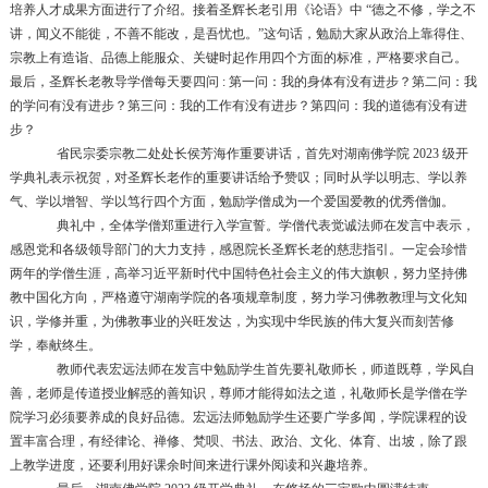
培养人才成果方面进行了介绍。接着圣辉长老引用《论语》中
“德之不修，学之不
讲，闻义不能徙，不善不能改，是吾忧也。”这句话，勉励大家从政治上靠得住、
宗教上有造诣、品德上能服众、关键时起作用四个方面的标准，严格要求自己。
最后，圣辉长老教导学僧每天要四问
:
第一问：我的身体有没有进步？第二问：我
的学问有没有进步？第三问：我的工作有没有进步？第四问：我的道德有没有进
步？
省民宗委宗教二处处长侯芳海作重要讲话，首先对湖南佛学院
2023
级开
学典礼表示祝贺，对圣辉长老作的重要讲话给予赞叹；同时从学以明志、学以养
气、学以增智、学以笃行四个方面，勉励学僧成为一个爱国爱教的优秀僧伽。
典礼中，全体学僧郑重进行入学宣誓。学僧代表觉诚法师在发言中表示，
感恩党和各级领导部门的大力支持，感恩院长圣辉长老的慈悲指引。一定会珍惜
两年的学僧生涯，高举习近平新时代中国特色社会主义的伟大旗帜，努力坚持佛
教中国化方向，严格遵守湖南学院的各项规章制度，努力学习佛教教理与文化知
识，学修并重，为佛教事业的兴旺发达，为实现中华民族的伟大复兴而刻苦修
学，奉献终生。
教师代表宏远法师在发言中勉励学生首先要礼敬师长，师道既尊，学风自
善，老师是传道授业解惑的善知识，尊师才能得如法之道，礼敬师长是学僧在学
院学习必须要养成的良好品德。宏远法师勉励学生还要广学多闻，学院课程的设
置丰富合理，有经律论、禅修、梵呗、书法、政治、文化、体育、出坡，除了跟
上教学进度，还要利用好课余时间来进行课外阅读和兴趣培养。