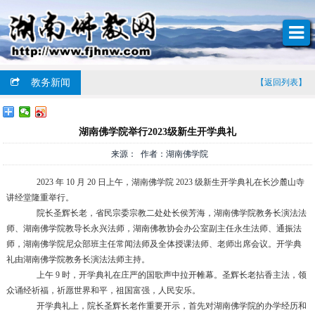
教务新闻
【返回列表】
湖南佛学院举行2023级新生开学典礼
来源： 作者：湖南佛学院
2023
年
10
月
20
日上午，湖南佛学院
2023
级新生开学典礼在长沙麓山寺
讲经堂隆重举行。
院长圣辉长老，省民宗委宗教二处处长侯芳海，湖南佛学院教务长演法法
师、湖南佛学院教导长永兴法师，湖南佛教协会办公室副主任永生法师、通振法
师，湖南佛学院尼众部班主任常闻法师及全体授课法师、老师出席会议。开学典
礼由湖南佛学院教务长演法法师主持。
上午
9
时，开学典礼在庄严的国歌声中拉开帷幕。圣辉长老拈香主法，领
众诵经祈福，祈愿世界和平，祖国富强，人民安乐。
开学典礼上，院长圣辉长老作重要开示，首先对湖南佛学院的办学经历和