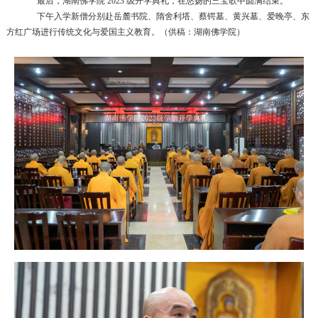
最后，湖南佛学院
2023
级开学典礼，在悠扬的三宝歌中圆满结束。
下午入学新僧分别赴岳麓书院、隋舍利塔、蔡锷墓、黄兴墓、爱晚亭、东
方红广场进行传统文化与爱国主义教育。（供稿：湖南佛学院）