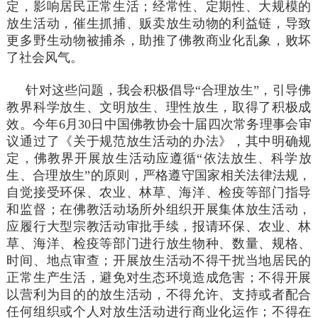
定，影响居民正常生活；经常性、定期性、大规模的
放生活动，催生抓捕、贩卖放生动物的利益链，导致
更多野生动物被捕杀，助推了佛教商业化乱象，败坏
了社会风气。
针对这些问题，我会积极倡导“合理放生”，引导佛
教界科学放生、文明放生、理性放生，取得了积极成
效。今年6月30日中国佛教协会十届四次常务理事会审
议通过了《关于规范放生活动的办法》，其中明确规
定，佛教界开展放生活动应遵循“依法放生、科学放
生、合理放生”的原则，严格遵守国家相关法律法规，
自觉接受环保、农业、林草、海洋、检疫等部门指导
和监督；在佛教活动场所外组织开展集体放生活动，
应履行大型宗教活动审批手续，报请环保、农业、林
草、海洋、检疫等部门进行放生物种、数量、规格、
时间、地点审查；开展放生活动不得干扰当地居民的
正常生产生活，避免对生态环境造成危害；不得开展
以营利为目的的放生活动，不得允许、支持或者配合
任何组织或个人对放生活动进行商业化运作；不得在