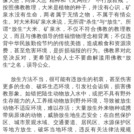
缘大慈，同体大悲”精神和《梵网经》“不行放救戒”。
按照佛教教理，大米是植物的种子，并没有心识，矿
泉水没有生命，两者属于无情之物，不属于有情众
生。对大米和矿泉水来说，无所谓“杀生”与“放生”。所
谓“放生”大米、矿泉水，不仅不符合佛教的教理教
义，而且与佛教倡导的惜福惜物理念相背离；不仅违
背中华民族勤俭节约的传统美德，造成粮食和资源浪
费，甚至危害环境，是折损福报的行为。佛教界对此
坚决反对，更希望社会人士不要曲解滥用佛教“放
生”之名，误导公众。
放生方法不当，很可能有违放生的初衷，甚至伤害
更多的生命、破坏生态环境，引发社会诟病，损害佛
教形象。如错把陆生动物放入水中，或把不具有野外
生存能力的人工养殖动物放到野外环境，导致被放生
动物不适应环境，难以存活；大量放生外来物种或携
带病原体的动物，威胁放生地生态安全；在自然保护
区、城市景观水域、交通要道、居民区、水源保护区
等地方放生，破坏当地环境，违反有关法律法规规