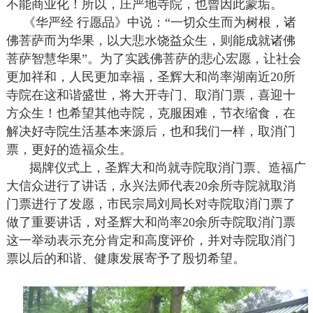
不能商业化！所以，庄严地寺院，也曾因此蒙垢。
《华严经 行愿品》中说：“一切众生而为树根，诸
佛菩萨而为华果，以大悲水饶益众生，则能成就诸佛
菩萨智慧华果”。为了实践佛菩萨的悲心宏愿，让社会
更加祥和，人民更加幸福，圣辉大和尚率湖南近20所
寺院在这和谐盛世，将大开寺门、取消门票，喜迎十
方众生！也希望其他寺院，克服困难，节衣缩食，在
解决好寺院生活基本来源后，也和我们一样，取消门
票，更好的造福众生。
揭牌仪式上，圣辉大和尚就寺院取消门票、造福广
大信众进行了讲话，永兴法师代表20余所寺院就取消
门票进行了发愿，市民宗局刘局长对寺院取消门票了
做了重要讲话，对圣辉大和尚率20余所寺院取消门票
这一举动表示充分肯定和高度评价，并对寺院取消门
票以后的和谐、健康发展寄予了殷切希望。