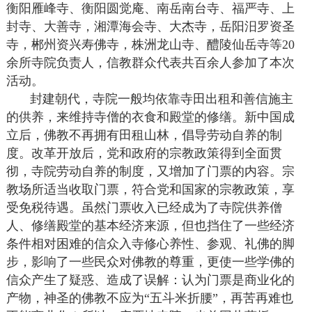
衡阳雁峰寺、衡阳圆觉庵、南岳南台寺、福严寺、上
封寺、大善寺，湘潭海会寺、大杰寺，岳阳汨罗资圣
寺，郴州资兴寿佛寺，株洲龙山寺、醴陵仙岳寺等20
余所寺院负责人，信教群众代表共百余人参加了本次
活动。
封建朝代，寺院一般均依靠寺田出租和善信施主
的供养，来维持寺僧的衣食和殿堂的修缮。新中国成
立后，佛教不再拥有田租山林，倡导劳动自养的制
度。改革开放后，党和政府的宗教政策得到全面贯
彻，寺院劳动自养的制度，又增加了门票的内容。宗
教场所适当收取门票，符合党和国家的宗教政策，享
受免税待遇。虽然门票收入已经成为了寺院供养僧
人、修缮殿堂的基本经济来源，但也挡住了一些经济
条件相对困难的信众入寺修心养性、参观、礼佛的脚
步，影响了一些民众对佛教的尊重，更使一些学佛的
信众产生了疑惑、造成了误解：认为门票是商业化的
产物，神圣的佛教不应为“五斗米折腰”，再苦再难也