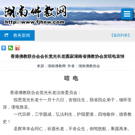
教务新闻
【返回列表】
香港佛教联合会会长觉光长老圆寂湖南省佛教协会发唁电哀悼
来源：湖南佛教网 作者：湖南佛教协会
唁 电
香港佛教联合会觉光长老治丧委员会：
惊悉觉光长老十一月十六日，舍报往生，我省四众弟子，缅怀至
深，谨电致哀。
一代宗师，三学圆成，弘法利生，护国爱港，四地敬仰，德香教
史！
圣辉率本会同仁，祈愿长老，不舍众生，倒驾慈航，乘愿再来。