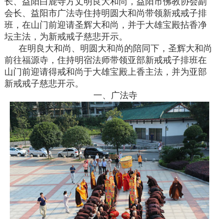
长、益阳白鹿寺方丈明良大和尚，益阳市佛教协会副
会长、益阳市广法寺住持明圆大和尚带领新戒戒子排
班，在山门前迎请圣辉大和尚，并于大雄宝殿拈香净
坛主法，为新戒戒子慈悲开示。
在明良大和尚、明圆大和尚的陪同下，圣辉大和尚
前往福源寺，住持明宿法师带领亚部新戒戒子排班在
山门前迎请得戒和尚于大雄宝殿上香主法，并为亚部
新戒戒子慈悲开示。
一、广法寺