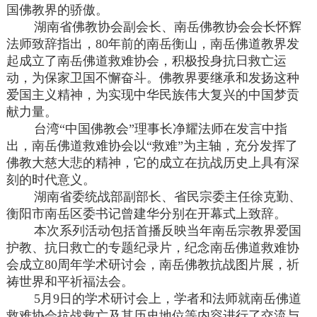
国佛教界的骄傲。
湖南省佛教协会副会长、南岳佛教协会会长怀辉
法师致辞指出，80年前的南岳衡山，南岳佛道教界发
起成立了南岳佛道救难协会，积极投身抗日救亡运
动，为保家卫国不懈奋斗。佛教界要继承和发扬这种
爱国主义精神，为实现中华民族伟大复兴的中国梦贡
献力量。
台湾“中国佛教会”理事长净耀法师在发言中指
出，南岳佛道救难协会以“救难”为主轴，充分发挥了
佛教大慈大悲的精神，它的成立在抗战历史上具有深
刻的时代意义。
湖南省委统战部副部长、省民宗委主任徐克勤、
衡阳市南岳区委书记曾建华分别在开幕式上致辞。
本次系列活动包括首播反映当年南岳宗教界爱国
护教、抗日救亡的专题纪录片，纪念南岳佛道救难协
会成立80周年学术研讨会，南岳佛教抗战图片展，祈
祷世界和平祈福法会。
5月9日的学术研讨会上，学者和法师就南岳佛道
救难协会抗战救亡及其历史地位等内容进行了交流与