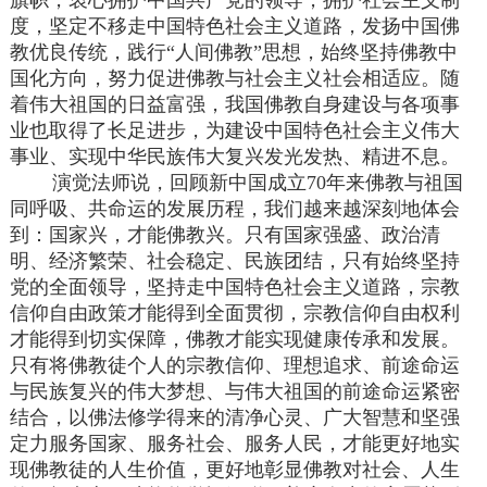
度，坚定不移走中国特色社会主义道路，发扬中国佛
教优良传统，践行“人间佛教”思想，始终坚持佛教中
国化方向，努力促进佛教与社会主义社会相适应。随
着伟大祖国的日益富强，我国佛教自身建设与各项事
业也取得了长足进步，为建设中国特色社会主义伟大
事业、实现中华民族伟大复兴发光发热、精进不息。
演觉法师说，回顾新中国成立70年来佛教与祖国
同呼吸、共命运的发展历程，我们越来越深刻地体会
到：国家兴，才能佛教兴。只有国家强盛、政治清
明、经济繁荣、社会稳定、民族团结，只有始终坚持
党的全面领导，坚持走中国特色社会主义道路，宗教
信仰自由政策才能得到全面贯彻，宗教信仰自由权利
才能得到切实保障，佛教才能实现健康传承和发展。
只有将佛教徒个人的宗教信仰、理想追求、前途命运
与民族复兴的伟大梦想、与伟大祖国的前途命运紧密
结合，以佛法修学得来的清净心灵、广大智慧和坚强
定力服务国家、服务社会、服务人民，才能更好地实
现佛教徒的人生价值，更好地彰显佛教对社会、人生