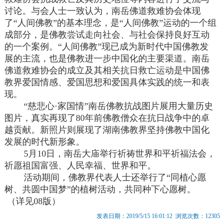
讨论。与会人士一致认为，南岳佛道救难协会体现
了“人间佛教”的基本理念，是“人间佛教”运动的一个组
成部分，是佛教尝试走向社会、与社会保持良好互动
的一个案例。“人间佛教”现已成为新时代中国佛教发
展的主流，也是佛教进一步中国化的主要渠道。南岳
佛道救难协会的成立及其相关抗日救亡运动是中国佛
教界爱国情感、爱国思想和爱国具体实践的统一和表
现。
“慈悲心·家国情”南岳佛教抗战图片展用大量历史
图片，真实再现了80年前佛教僧众在抗日战争中的卓
越贡献。新照片则展现了湖南佛教界坚持佛教中国化
发展的时代新形象。
5月10日，南岳大庙举行祈祷世界和平祈福法会，
祈愿祖国富强、人民幸福、世界和平。
活动期间，佛教界代表人士还举行了“同植心愿
树、共圆中国梦”的植树活动，共同种下心愿树。
（详见08版）
发表日期：2019/5/15 16:01:12 浏览次数：12305