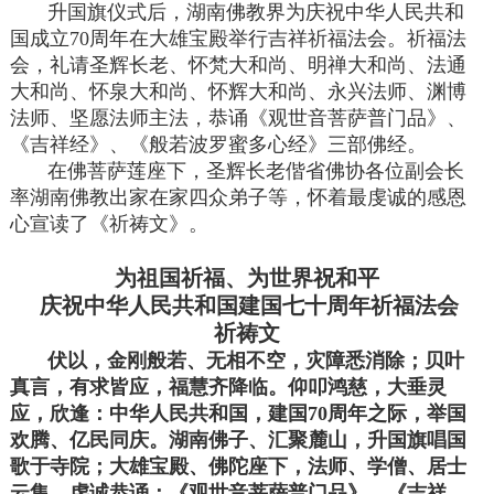
升国旗仪式后，湖南佛教界为庆祝中华人民共和
国成立70周年在大雄宝殿举行吉祥祈福法会。祈福法
会，礼请圣辉长老、怀梵大和尚、明禅大和尚、法通
大和尚、怀泉大和尚、怀辉大和尚、永兴法师、渊博
法师、坚愿法师主法，恭诵《观世音菩萨普门品》、
《吉祥经》、《般若波罗蜜多心经》三部佛经。
在佛菩萨莲座下，圣辉长老偕省佛协各位副会长
率湖南佛教出家在家四众弟子等，怀着最虔诚的感恩
心宣读了《祈祷文》。
为祖国祈福、为世界祝和平
庆祝中华人民共和国建国七十周年祈福法会
祈祷文
伏以，金刚般若、无相不空，灾障悉消除；贝叶
真言，有求皆应，福慧齐降临。仰叩鸿慈，大垂灵
应，欣逢：中华人民共和国，建国70周年之际，举国
欢腾、亿民同庆。湖南佛子、汇聚麓山，升国旗唱国
歌于寺院；大雄宝殿、佛陀座下，法师、学僧、居士
云集，虔诚恭诵：《观世音菩萨普门品》、《吉祥