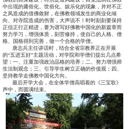
中出现的庸俗化、世俗化、娱乐化的现象，并对不正
之风造成的借佛敛财，在佛教领域发生的商业化倾
向、对寺院造成的伤害，大声说不！时时刻刻要保持
正信正行正精进，要为谱写好佛教中国化的新篇章而
努力学习，增强体质，刻苦修持，使自己的人格、僧
格、国格得到完善，做一个合格的学僧。
唐志兵主任讲话时，结合全省宗教界正在开展
的“
五进五好
”主题活动，对学院和学僧们提出几点希
望：一、注重加强政治品格的培养；二、努力增强师
生法制观念；三、引导学生树立正确的价值观；四、
坚持教学走佛教中国化方向。
最后开学大会，在全体学僧高唱着的《三宝歌》
声中，而圆满结束。