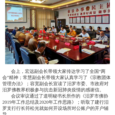
会上，宏远副会长带领大家传达学习了全国“两
会”精神；常慧副会长带领大家认真学习了《宗教团体
管理办法》；容宽副会长宣读了汨罗市委、市政府对
汨罗佛教界积极参与抗击新冠肺炎疫情的感谢信。
会议审议通过了道明秘书长所作的《汨罗市佛协
2019年工作总结及2020年工作思路》；听取了建行汨
罗支行行长符松光就如何开设场所对公账户的开户辅
导。