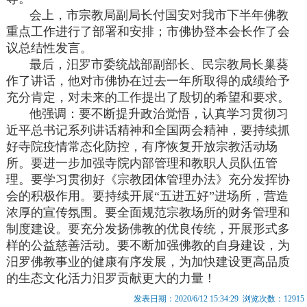
会上，市宗教局副局长付国安对我市下半年佛教
重点工作进行了部署和安排；市佛协登本会长作了会
议总结性发言。
最后，汨罗市委统战部副部长、民宗教局长巢葵
作了讲话，他对市佛协在过去一年所取得的成绩给予
充分肯定，对未来的工作提出了殷切的希望和要求。
他强调：要不断提升政治觉悟，认真学习贯彻习
近平总书记系列讲话精神和全国两会精神，要持续抓
好寺院疫情常态化防控，有序恢复开放宗教活动场
所。要进一步加强寺院内部管理和教职人员队伍管
理。要学习贯彻好《宗教团体管理办法》充分发挥协
会的积极作用。要持续开展“五进五好”进场所，营造
浓厚的宣传氛围。要全面规范宗教场所的财务管理和
制度建设。要充分发扬佛教的优良传统，开展形式多
样的公益慈善活动。要不断加强佛教的自身建设，为
汨罗佛教事业的健康有序发展，为加快建设更高品质
的生态文化活力汨罗贡献更大的力量！
发表日期：2020/6/12 15:34:29 浏览次数：12915