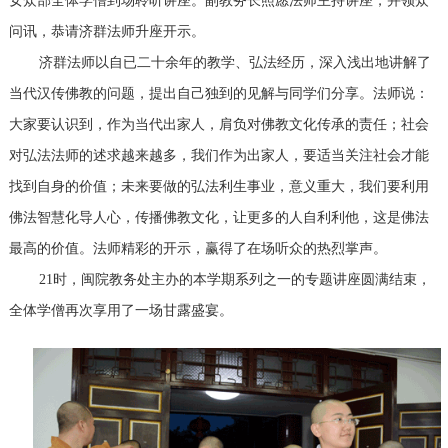
女众部全体学僧到场聆听讲座。副教务长照愿法师主持讲座，并领众
问讯，恭请济群法师升座开示。
济群法师以自已二十余年的教学、弘法经历，深入浅出地讲解了
当代汉传佛教的问题，提出自己独到的见解与同学们分享。法师说：
大家要认识到，作为当代出家人，肩负对佛教文化传承的责任；社会
对弘法法师的述求越来越多，我们作为出家人，要适当关注社会才能
找到自身的价值；未来要做的弘法利生事业，意义重大，我们要利用
佛法智慧化导人心，传播佛教文化，让更多的人自利利他，这是佛法
最高的价值。法师精彩的开示，赢得了在场听众的热烈掌声。
21时，闽院教务处主办的本学期系列之一的专题讲座圆满结束，
全体学僧再次享用了一场甘露盛宴。