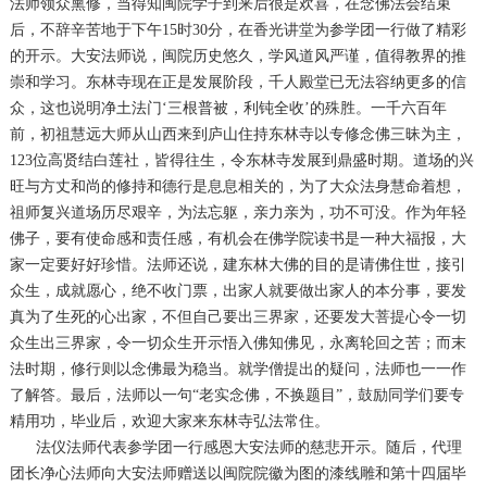
法师领众熏修，当得知闽院学子到来后很是欢喜，在念佛法会结束
后，不辞辛苦地于下午15时30分，在香光讲堂为参学团一行做了精彩
的开示。大安法师说，闽院历史悠久，学风道风严谨，值得教界的推
崇和学习。东林寺现在正是发展阶段，千人殿堂已无法容纳更多的信
众，这也说明净土法门‘三根普被，利钝全收’的殊胜。一千六百年
前，初祖慧远大师从山西来到庐山住持东林寺以专修念佛三昧为主，
123位高贤结白莲社，皆得往生，令东林寺发展到鼎盛时期。道场的兴
旺与方丈和尚的修持和德行是息息相关的，为了大众法身慧命着想，
祖师复兴道场历尽艰辛，为法忘躯，亲力亲为，功不可没。作为年轻
佛子，要有使命感和责任感，有机会在佛学院读书是一种大福报，大
家一定要好好珍惜。法师还说，建东林大佛的目的是请佛住世，接引
众生，成就愿心，绝不收门票，出家人就要做出家人的本分事，要发
真为了生死的心出家，不但自己要出三界家，还要发大菩提心令一切
众生出三界家，令一切众生开示悟入佛知佛见，永离轮回之苦；而末
法时期，修行则以念佛最为稳当。就学僧提出的疑问，法师也一一作
了解答。最后，法师以一句“老实念佛，不换题目”，鼓励同学们要专
精用功，毕业后，欢迎大家来东林寺弘法常住。
法仪法师代表参学团一行感恩大安法师的慈悲开示。随后，代理
团长净心法师向大安法师赠送以闽院院徽为图的漆线雕和第十四届毕