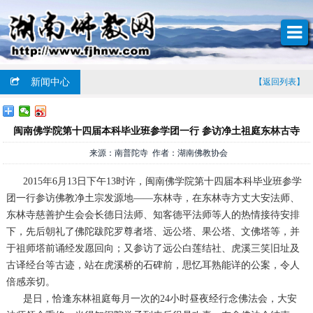
新闻中心
【返回列表】
闽南佛学院第十四届本科毕业班参学团一行 参访净土祖庭东林古寺
来源：南普陀寺 作者：湖南佛教协会
2015年6月13日下午13时许，闽南佛学院第十四届本科毕业班参学
团一行参访佛教净土宗发源地——东林寺，在东林寺方丈大安法师、
东林寺慈善护生会会长德日法师、知客德平法师等人的热情接待安排
下，先后朝礼了佛陀跋陀罗尊者塔、远公塔、果公塔、文佛塔等，并
于祖师塔前诵经发愿回向；又参访了远公白莲结社、虎溪三笑旧址及
古译经台等古迹，站在虎溪桥的石碑前，思忆耳熟能详的公案，令人
倍感亲切。
是日，恰逢东林祖庭每月一次的24小时昼夜经行念佛法会，大安