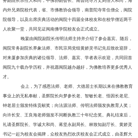
务副院长宗性大和尚，中佛协副会长、南普陀寺方丈则悟大和尚，海
内外兄弟院校代表，省、市佛教协会领导，南普陀寺常住僧众，闽院
院领导，以及出席庆典活动的闽院十四届全体校友和在校学僧近两千
人欢聚一堂，共同见证闽南佛学院校友会正式成立。
晚宴由闽院副院长传明法师主持并介绍了参会嘉宾。随后，
闽院常务副院长界象法师、市民宗局党组黄娇灵书记先后致欢迎辞，
对来厦参加庆典的诸位领导、法师、嘉宾、学者表示欢迎，共同回首
闽院九十载办学历程，并祝愿闽院越办越好，为佛教培养更多优秀人
才。
会上，为了感恩法师、老师、大德居士长期以来在佛教教育
事业上的无私奉献，圣辉院长向梦参长老、智敏长老、悟因长老尼、
钟老居士颁发特殊贡献奖；向法源法师、传明法师颁发执教育人奖；
向许长安、王良海老师颁发不间断执教三十年纪念奖。典礼结束后，
礼请圣辉院长、学诚大和尚、蒋坚永副局长、林致知副厅长、黄娇灵
书记一起为校友会揭牌，众校友热烈欢庆校友会正式成立，由圣辉大