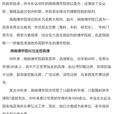
民政府批准，停办长达48年的闽南佛学院得以复办，还增设了女众
部，规模远超过创办时期，并跃居全国当代佛教院校的前列。
闽南佛学院现任院长为圣辉大和尚。如今，闽南佛学院已成为一
所具有男女众格局、学历层次完整（预科、本科、研究生）、学科门
类齐全、师资力量雄厚、综合实力居全国前列的佛学院校，也是我国
唯一一所被批准接收外国留学生的佛学院校。
闽南佛学院出过这些高僧
90年来，闽南佛学院精英荟萃，高僧辈出。办学前60年，培养出
学僧200多人，其中不乏世界知名的高僧，如台湾印顺法师、菲律宾瑞
今法师、新加坡宏船法师、广洽法师、演培法师、马来西亚竺摩法师
等。
复办30年来，闽南佛学院共培育了14届本科学僧、15届预科班学
僧和7届研究生。90年来累计培养的学僧共有3000多位。毕业生分赴全
国各地及海外从事弘法工作，现在，他们大都成为各单位、各寺庙的