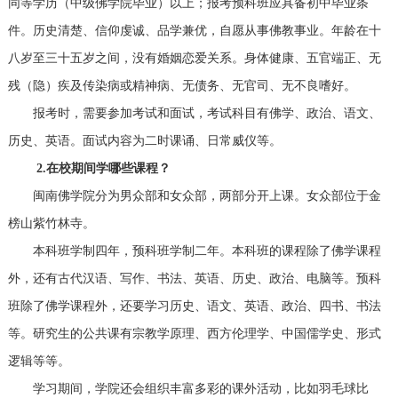
同等学历（中级佛学院毕业）以上；报考预科班应具备初中毕业条
件。历史清楚、信仰虔诚、品学兼优，自愿从事佛教事业。年龄在十
八岁至三十五岁之间，没有婚姻恋爱关系。身体健康、五官端正、无
残（隐）疾及传染病或精神病、无债务、无官司、无不良嗜好。
报考时，需要参加考试和面试，考试科目有佛学、政治、语文、
历史、英语。面试内容为二时课诵、日常威仪等。
2.在校期间学哪些课程？
闽南佛学院分为男众部和女众部，两部分开上课。女众部位于金
榜山紫竹林寺。
本科班学制四年，预科班学制二年。本科班的课程除了佛学课程
外，还有古代汉语、写作、书法、英语、历史、政治、电脑等。预科
班除了佛学课程外，还要学习历史、语文、英语、政治、四书、书法
等。研究生的公共课有宗教学原理、西方伦理学、中国儒学史、形式
逻辑等等。
学习期间，学院还会组织丰富多彩的课外活动，比如羽毛球比