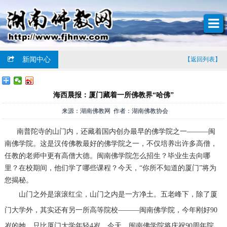
新闻中心
【返回列表】
海西晨报：厦门藏着一所佛教界“哈佛”
来源：湖南佛教网 作者：湖南佛教协会
南普陀寺的山门内，还藏着国内创办最早的佛学院之一———闽
南佛学院。这是汉传佛教最好的佛学院之一，不仅培养出许多高僧，
任教的老师中更有高僧大德。闽南佛学院怎么招生？毕业生去向哪
里？在校期间，他们学了哪些课程？今天，“你所不知道的厦门”将为
您揭秘。
山门之外是滚滚红尘，山门之内是一方净土。五老峰下，除了厦
门大学外，其实还有另一所高等院校———闽南佛学院，今年刚好90
岁的她，只比厦门大学年轻4岁。今天，闽南佛学院将庆祝90周年院