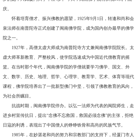
庆。
怀着培育僧才、振兴佛教的愿望，1925年9月1日，转逢和尚和会
泉法师在南普陀寺正式创建了闽南佛学院，成为国内创办最早的佛学
院之一。
1927年，高僧太虚大师成为南普陀寺方丈兼闽南佛学院院长。太
虚大师革新教育、严整校风，使学院迅速成为中国近代僧教育的摇
篮。在当时那个年代，闽南佛学院的学僧就要学习佛学、国文、外
文、数学、历史、地理、哲学、心理学、教育学、艺术、体育等现代
课程，佛学院培养出了一批新型佛门中坚，引领了佛教教育的风向，
为社会所瞩目。
抗战时期，闽南佛学院停办。以弘一法师为代表的闽院师生，走
进乡村宣传抗日，提出“念佛不忘救国，救国必须念佛”的主张，拒绝
日寇的利诱，表现出了中国僧人的铮铮铁骨和高尚的民族气节。
1985年，在妙湛老和尚的努力和宗教部门的支持下，经厦门市人