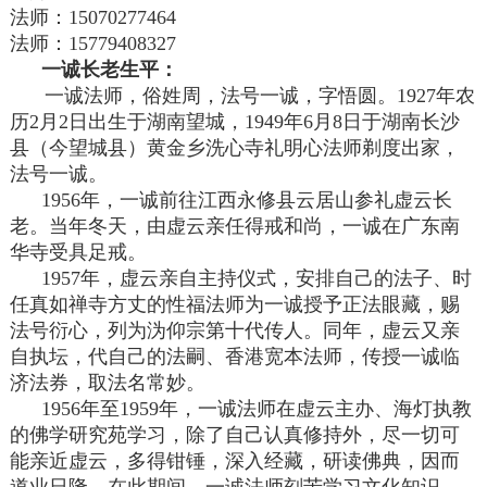
法师：15070277464
法师：15779408327
一诚长老生平：
一诚法师，俗姓周，法号一诚，字悟圆。1927年农
历2月2日出生于湖南望城，1949年6月8日于湖南长沙
县（今望城县）黄金乡洗心寺礼明心法师剃度出家，
法号一诚。
1956年，一诚前往江西永修县云居山参礼虚云长
老。当年冬天，由虚云亲任得戒和尚，一诚在广东南
华寺受具足戒。
1957年，虚云亲自主持仪式，安排自己的法子、时
任真如禅寺方丈的性福法师为一诚授予正法眼藏，赐
法号衍心，列为沩仰宗第十代传人。同年，虚云又亲
自执坛，代自己的法嗣、香港宽本法师，传授一诚临
济法券，取法名常妙。
1956年至1959年，一诚法师在虚云主办、海灯执教
的佛学研究苑学习，除了自己认真修持外，尽一切可
能亲近虚云，多得钳锤，深入经藏，研读佛典，因而
道业日隆。在此期间，一诚法师刻苦学习文化知识，