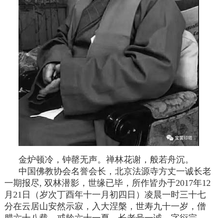
金炉顿冷，钟罄无声。禅林花谢，般若舟沉。
中国佛教协会名誉会长，北京法源寺方丈一诚长老
一期报尽, 双林潜影，世缘已毕，所作皆办于2017年12
月21日（岁次丁酉年十一月初四日）凌晨一时三十七
分在云居山安然示寂，入大涅槃，世寿九十一岁，僧
腊六十八载，戒龄六十一夏。长老号一诚，字衍宗，