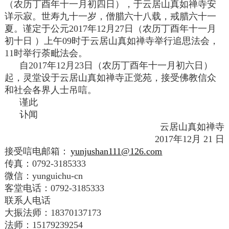
（农历丁酉年十一月初四日），于云居山真如禅寺安
详示寂。世寿九十一岁，僧腊六十八载，戒腊六十一
夏。谨定于公元2017年12月27日（农历丁酉年十一月
初十日 ）上午09时于云居山真如禅寺举行追思法会，
11时举行荼毗法会。
自2017年12月23日（农历丁酉年十一月初六日）
起，灵堂设于云居山真如禅寺正觉苑，接受佛教信众
和社会各界人士吊唁。
谨此
讣闻
云居山真如禅寺
2017年12月 21 日
接受唁电邮箱：
yunjushan111@126.com
传真：0792-3185333
微信：yunguichu-cn
客堂电话：0792-3185333
联系人电话
大振法师：18370137173
法师：15179239254