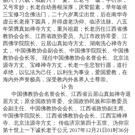
又号常妙；长老自幼善根深厚，厌荤茹素，早年皈依
三宝修习念佛法门，二十六岁离尘出世，后在南华寺
虚云长老座下圆具，并得虚老沩仰、临济法脉。八五
年荣膺真如禅寺方丈，重兴祖庭；长老历任江西省佛
教协会会长、江西省政协委员、九江市政协常委、江
西佛学院院长、云居山真如寺方丈、湖南洗心禅寺方
丈， 中国佛教协会副会长、中国佛学院院长、中国佛
教协会会长等。 现任中国佛教协会名誉会长、北京法
源寺方丈、宝峰禅寺方丈，长老一生悲智行愿，道行
卓绝，以弘法为己任，以利生为事业，爱国爱教，在
海内外声誉极高，深受教内外各界人士尊崇。
讣 告
中国佛教协会名誉会长、江西省云居山真如禅寺退
居方丈；原全国政协常委、全国政协民族和宗教委员
会副主任、中国佛教协会会长 、江西省政协副主席、
中国佛学院院长、江西省佛教协会会长、江西宝峰禅
寺、北京法源寺方丈； 传临济宗第四十五世、沩仰宗
第十世上一下诚长老于公元 2017年12月21日01时36分