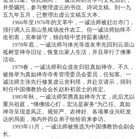
并受嘱托，参与整理虚云的书信、诗词文稿。到一九
五九年五月，已整理出虚云文稿五大本。
1966年至1976年的文革中，一诚法师被赶出寺门，
强行调入云居山垦殖场改作农工。但一诚法师始终不
改初衷，克奉操守，独自暗中坚持茹素诵经。
1978年底，一诚法师与体光等道友率先回到云居山
祗树堂禅寺旧址，恢复出家人生活，并且举行了佛事
活动。
1979春，一诚法师和众道友归驻真如禅寺。不久，
被推举为真如禅寺寺务管理委员会委员，任知客。一
诚法师主张先行修复虚云舍利塔，并赴京请示，得到
时任中国佛教协会会长赵朴初居士的肯定。
1985年秋，一诚法师荣膺真如禅寺方丈，此后尤以
重兴祖庭，“继佛续心灯，宏法是家务”为己任。真如
禅寺呈现道风正、规矩严、农禅好、各项事业兴旺发
达的局面，海内外四众弟子纷纷前来参访。
1993年11月，一诚法师被推选为中国佛教协会副会
长。