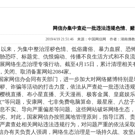
网信办集中查处一批违法违规色情、赌
2019/4/19 21:51:46 来源：中国网信网 作者：湖南佛
月以来，为集中整治淫秽色情、低俗庸俗、暴力血腥、恐
胁恐吓、标题党、仇恨煽动、传播不良生活方式和不良流
展网络生态治理专项行动。截至4月15日，累计清理相关有
个，关闭、取消备案网站2084家。
国家网信办会同有关部门，进一步加大对网络赌博特别是
秽、诈骗等活动的打击力度，依法从严查处一批违法违
樱桃直播、布小星直播、天天漫画、极客金属、皇庭娱
友”等问题，安康网、七非免费电脑算命、最星座、八岔
息不实、导向严重偏差等问题。这些网站破坏网络生态
劣。对此，国家网信办按照属地管理原则，指导江西、
严肃查处相关网站违法违规行为，对问题严重的依法采
信办有关负责人强调，网络生态治理是一场持久战、攻坚