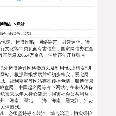
博和占卜网站
教协会 浏览次数：12722
怖惊悚、赌博诈骗、网络谣言、封建迷信、谩
行文化等12类负面有害信息，国家网信办在全
害信息8206.4万余条，注销违法违规账号
境外赌博通过网络渗透以及利用“线上租友”进
规网站。根据举报线索并经初步核实，爱宅网、
乐城、福利嘉宝等网站存在传播色情、赌博信息
子戗盘网、中国起名网等占卜网站存在未依法备
，危害未成年人身心健康，损害社会公共利益，
贵州、河南、湖北、上海、海南、黑龙江、江苏
取关停措施。
战，必须坚持标本兼治、综合治理，切实维护