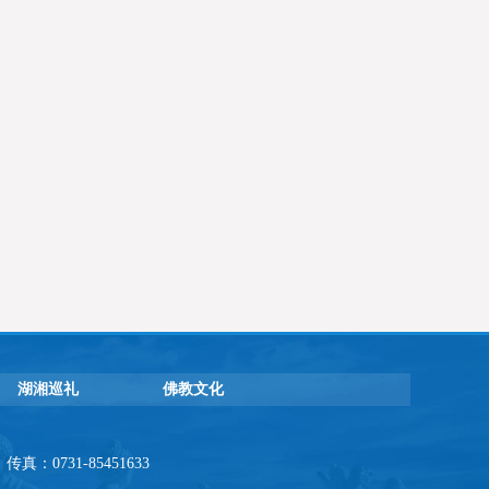
湖湘巡礼
佛教文化
：0731-85451633