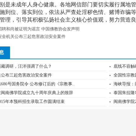
别是未成年人身心健康。各地网信部门要切实履行属地
施到位、落实到位，依法从严查处淫秽色情、赌博诈骗等
管理，引导其积极弘扬社会主义核心价值观，努力营造
招聘和尚被证明为谣言 中国佛教协会发声明
安全机关公布三起危害政治安全案件
息
西藏调研，汪洋强调了什么？
底线不容触碰
关公布三起危害政治安全案件
全国性宗教
686号国务院令 公布修订后的《宗教事..
海峡导报：
在闽南佛学院成立九十周年庆典上的致辞
泰国朱拉隆
015年本预科招生录取工作圆满结束
闽南佛学院