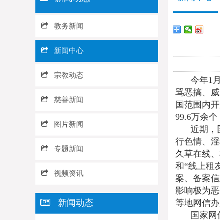
教务新闻
新闻中心
宗教动态
今年1
骂恶搞、威
慈善新闻
国范围内开
99.6万余
图片新闻
近期，
行色情、淫
专题新闻
久草在线、
和“线上租
视频资讯
案、备案信
影响极为恶
新闻动态
等地网信办
国家网