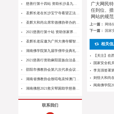
广大网民特
慈善行第十四站 资助长沙县九溪古寺危房修缮
任到位、措
圣辉长老在长沙宝宁寺看望正法高林上座
网站的规范
圣辉大和尚出席常德佛协举办的学习贯彻新修订的《...
上一篇：
网络
下一篇：
国家
2021慈善行第十站 资助张家界永定区爱心林启...
圣辉长老应邀为广州大佛寺耀智法师荣膺方丈送座并...
相关信
湖南佛学院第九届学僧毕业典礼在长沙麓山寺举行
【关注】在
2021慈善行资助麻阳苗族自治县兰村乡大坳村
国家安全机
邵阳市佛教协会第六次代表会议志东法师当选会长
李克强签署第
则悟大和尚
湖南省佛教协会致唁电哀悼澳门佛教总会会长健钊长...
闽南佛学院2
湖南佛慈2021救灾帮困助学慈善行第三站--资...
联系我们