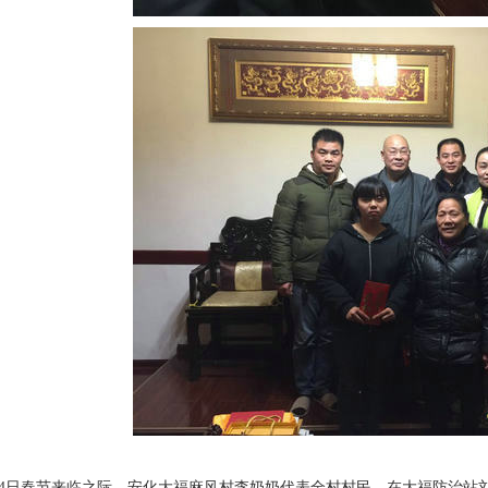
年2月4日春节来临之际，安化大福麻风村李奶奶代表全村村民，在大福防治