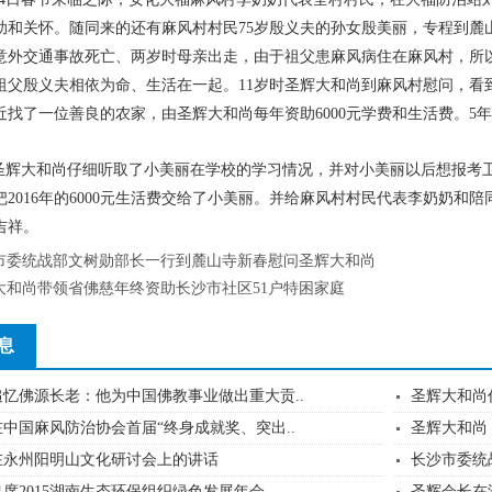
助和关怀。随同来的还有麻风村村民75岁殷义夫的孙女殷美丽，专程到麓
意外交通事故死亡、两岁时母亲出走，由于祖父患麻风病住在麻风村，所
祖父殷义夫相依为命、生活在一起。11岁时圣辉大和尚到麻风村慰问，看
近找了一位善良的农家，由圣辉大和尚每年资助6000元学费和生活费。5
圣辉大和尚仔细听取了小美丽在学校的学习情况，并对小美丽以后想报考
把2016年的6000元生活费交给了小美丽。并给麻风村村民代表李奶奶
吉祥。
市委统战部文树勋部长一行到麓山寺新春慰问圣辉大和尚
大和尚带领省佛慈年终资助长沙市社区51户特困家庭
息
忆佛源长老：他为中国佛教事业做出重大贡..
圣辉大和尚
中国麻风防治协会首届“终身成就奖、突出..
圣辉大和尚
在永州阳明山文化研讨会上的讲话
长沙市委统
席2015湖南生态环保组织绿色发展年会
圣辉会长在