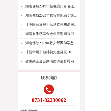
湖南佛慈2019年新春慰问百名孤老团年宴在长沙...
湖南佛慈2023年救灾帮困助学慈善行第六站湖南...
【中国民族报】弘扬赵朴初爱国爱教精神——湘皖两...
湖南省佛慈基金会年底慰问特困家庭活动
湖南佛慈2023年救灾帮困助学慈善行第四站湖南...
【新华网】赵朴初先生诞辰110周年 百名专家齐...
省佛慈基金会到湘西泸溪县慰问苗寨受灾父老乡亲
联系我们
0731-82230062