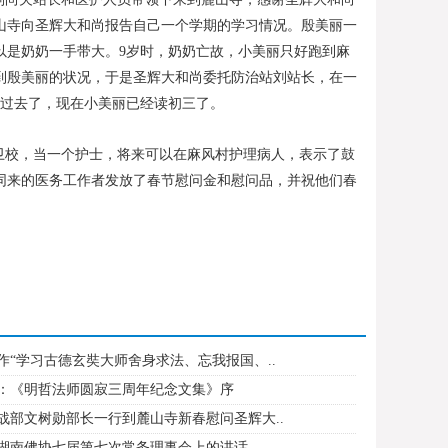
山寺向圣辉大和尚报告自己一个学期的学习情况。殷美丽一
以是奶奶一手带大。9岁时，奶奶亡故，小美丽只好跑到麻
到殷美丽的状况，于是圣辉大和尚委托防治站刘站长，在一
年过去了，现在小美丽已经读初三了。
卫校，当一个护士，将来可以在麻风村护理病人，表示了鼓
和陪同来的医务工作者发放了春节慰问金和慰问品，并祝他们春
作“学习古德玄奘大师舍身求法、忘我报国、..
：《明哲法师圆寂三周年纪念文集》序
战部文树勋部长一行到麓山寺新春慰问圣辉大..
湖南佛协七届第七次常务理事会上的讲话