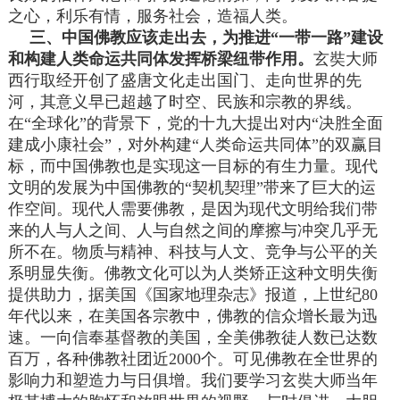
之心，利乐有情，服务社会，造福人类。
三、中国佛教应该走出去，为推进“一带一路”建设
和构建人类命运共同体发挥桥梁纽带作用。
玄奘大师
西行取经开创了盛唐文化走出国门、走向世界的先
河，其意义早已超越了时空、民族和宗教的界线。
在“全球化”的背景下，党的十九大提出对内“决胜全面
建成小康社会”，对外构建“人类命运共同体”的双赢目
标，而中国佛教也是实现这一目标的有生力量。现代
文明的发展为中国佛教的“契机契理”带来了巨大的运
作空间。现代人需要佛教，是因为现代文明给我们带
来的人与人之间、人与自然之间的摩擦与冲突几乎无
所不在。物质与精神、科技与人文、竞争与公平的关
系明显失衡。佛教文化可以为人类矫正这种文明失衡
提供助力，据美国《国家地理杂志》报道，上世纪80
年代以来，在美国各宗教中，佛教的信众增长最为迅
速。一向信奉基督教的美国，全美佛教徒人数已达数
百万，各种佛教社团近2000个。可见佛教在全世界的
影响力和塑造力与日俱增。我们要学习玄奘大师当年