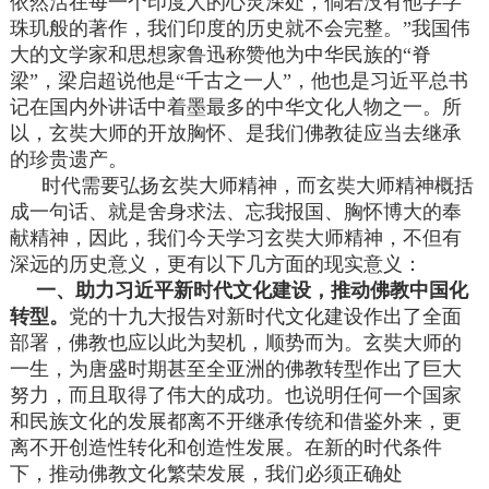
依然活在每一个印度人的心灵深处，倘若没有他字字
珠玑般的著作，我们印度的历史就不会完整。”我国伟
大的文学家和思想家鲁迅称赞他为中华民族的“脊
梁”，梁启超说他是“千古之一人”，他也是习近平总书
记在国内外讲话中着墨最多的中华文化人物之一。所
以，玄奘大师的开放胸怀、是我们佛教徒应当去继承
的珍贵遗产。
时代需要弘扬玄奘大师精神，而玄奘大师精神概括
成一句话、就是舍身求法、忘我报国、胸怀博大的奉
献精神，因此，我们今天学习玄奘大师精神，不但有
深远的历史意义，更有以下几方面的现实意义：
一、助力习近平新时代文化建设，推动佛教中国化
转型。
党的十九大报告对新时代文化建设作出了全面
部署，佛教也应以此为契机，顺势而为。玄奘大师的
一生，为唐盛时期甚至全亚洲的佛教转型作出了巨大
努力，而且取得了伟大的成功。也说明任何一个国家
和民族文化的发展都离不开继承传统和借鉴外来，更
离不开创造性转化和创造性发展。在新的时代条件
下，推动佛教文化繁荣发展，我们必须正确处