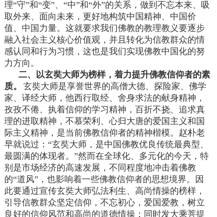
理“守”和“变”、“中”和“外”的关系，做到不忘本来、吸
取外来、面向未来，更好地构筑中国精神、中国价
值、中国力量。这就要求我们佛教的教理教义要逐步
融入社会主义核心价值观，并且转化为信教群众的情
感认同和行为习惯，这也是我们实现佛教中国化的努
力方向。
二、以玄奘大师为榜样，着力提升佛教信仰者的素
质。
玄奘大师是享誉世界的高僧大德、探险家、佛学
家、译经大师，他西行取经、舍身求法的献身精神，
孜孜不倦、执着信仰的学习精神，百折不挠、追求真
理的进取精神，不慕荣利、心归大唐的爱国主义和国
际主义精神，是当前佛教信仰者的精神楷模。赵朴老
早就说过：“玄奘大师，是中国佛教优良传统最典型、
最圆满的体现者。”然而在全球化、多元化的今天，特
别是市场经济的高速发展，不同程度地冲击着佛教
的“道风”，也影响着一些佛教信仰者的思想境界。因
此要通过宣传玄奘大师弘法利生、高尚情操的榜样，
引导信教群众坚定信仰，不忘初心，爱国爱教，树立
良好的信仰风范和高尚的道德情操；同时发大乘菩提