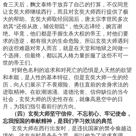
食三天后，麴文泰终于放弃了自己的打算，不仅同意
让玄奘大师继续西行，而且对玄奘大师西行提供了极
大的帮助。玄奘大师取经回国后，唐太宗李世民多次
劝其“还俗从政，辅佐朝廷”，他矢志译经，婉言谢
绝。毕竟，他们都是手握生杀大权的帝王，对他们要
求的违逆，都有很大的生命危险。所以玄奘大师遇到
的这些难题对常人而言，就是在天堂和地狱之间做一
个选择。但最终，都以其人格力量折服了这些不可一
世的帝王们。
对财色名利的追求和对死亡的恐惧是人天然的欲望
和本能，是人性的基本特征。但是玄奘大师一生的经
历，向人们展示了不畏艰险、勇往直前的舍身求法的
进取精神。在欲潮汹涌、道德沦丧、信仰缺位的当今
社会，玄奘大师的历史性存在，就像高悬空中的日
月，为我们指引着前行的方向。
（四）玄奘大师坚守信仰、不忘初心、牢记使命，
忘我报国的奉献精神，是我们学习效法的典范
玄奘大师在西行出发时，是违抗国家的禁令偷越边
境的，这在当时是杀头之罪。所以他为了追求真理、