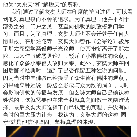
他为“大乘天”和“解脱天”的尊称。
我们通过了解玄奘大师在印度的学习过程，可以看
到他对真理锲而不舍的追求。为了真理，他并不囿于
部派之分、门户之见，甚至向佛教的夙敌婆罗门学
习。而且，为了真理，玄奘大师也不会迁就于任何人
情世故。在那烂陀寺，玄奘大师曾作《会宗论》驳斥
了那烂陀空学高僧师子光论师，使其抱惭离开了那烂
陀。后又作《破恶见论》，驳斥了小乘佛教的论点，
感化了众多小乘僧人改归大乘。此外，玄奘大师在回
国后翻译经典时，遇到了是否保留五种姓说的问题。
因为当时中国佛教已经接受了众生皆有佛性的观点，
如果确立种姓说，势必会形成与众为敌的局面，同时
会影响佛教的传播与发展。但玄奘大师自己是确认种
姓说的，这就需要他在求全和就真之间做一次两难选
择。最后玄奘大师选择了自己认定的真理，并没有向
当时的巨大压力让步。我认为，玄奘大师的这种“固
守”就是他信仰坚固、坚持真理的体现。