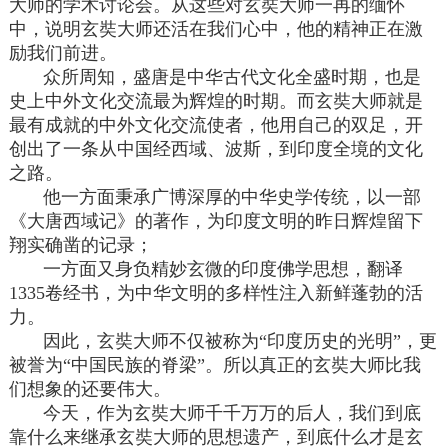
大师的学术讨论会。从这些对玄奘大师一再的缅怀
中，说明玄奘大师还活在我们心中，他的精神正在激
励我们前进。
众所周知，盛唐是中华古代文化全盛时期，也是
史上中外文化交流最为辉煌的时期。而玄奘大师就是
最有成就的中外文化交流使者，他用自己的双足，开
创出了一条从中国经西域、波斯，到印度全境的文化
之路。
他一方面秉承广博深厚的中华史学传统，以一部
《大唐西域记》的著作，为印度文明的昨日辉煌留下
翔实确凿的记录；
一方面又身负精妙玄微的印度佛学思想，翻译
1335卷经书，为中华文明的多样性注入新鲜蓬勃的活
力。
因此，玄奘大师不仅被称为“印度历史的光明”，更
被誉为“中国民族的脊梁”。所以真正的玄奘大师比我
们想象的还要伟大。
今天，作为玄奘大师千千万万的后人，我们到底
靠什么来继承玄奘大师的思想遗产，到底什么才是玄