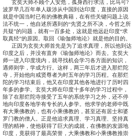
玄奘大师不顾个人安危，孤身西行求法，比马可?
波罗早几百年单人跋涉从中国到达印度，直接的原因
就是中国当时已有的佛教典籍，在有些关键问题上说
法不统一，他自述所遇到的“先贤之所不决，今哲之所
共疑”的问题，就有一百多处，这就是他远赴印度“求
取真经”的原因。取回《瑜伽师地论》就是他的目的。
正因为玄奘大师首先是为了追求真理，所以他到达
印度之后，并没有直奔《瑜伽师地论》而去。玄奘大
师一进入印度境内，就寻找机会学习各方面的知识，
遇师则学，学成方行。这样，两三年后才进入那烂陀
寺，开始他向戒贤尊者为时五年的学习历程。在那烂
陀的学习结束后，他又在印度其他各地进行了历时四
年多的参学。玄奘大师在印度十多年的学习过程中，
除了在那烂陀寺接受了五年的系统学习之外，还不停
地向印度各地学有专长的人参学。他求学的老师中既
有大乘佛教的，也有小乘佛教的，甚至还有居士和婆
罗门教的僧人。正是他追求真理、学习真理、坚持真
理的精神，使他获得了巨大的成就，在佛教的发源地
印度，竟获得了最高荣誉，大乘佛教和小乘佛教推崇