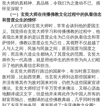
奘大师的真精神、真品格，令我们为之激动不已、感
怀至深呢？
（一）玄奘大师在传播佛教文化过程中的执着信念
和普度众生的情怀
人们在谈到玄奘大师时，常常会谈到他的爱国主
义。我觉得在玄奘大师学习和传播佛教的过程中，他
表现出来更多的是以普度众生为己任的执着信念和菩
萨情怀。佛教以普度众生为己任，其视野不仅超越了
人与人之间，民族与民族之间，甚至国度与国度之
间，而且将六道众生都纳入了其度化的范围。玄奘大
师作为一代高僧，就是用他毕生的所作所为向人们昭
示了他的执着信念和担当。
在玄奘大师西行路过的国家中，有当时唐王朝的
敌对国，比如西突厥。当玄奘大师到达那些国家时，
并没有将其作为敌对国来对待，仍然为这些国家宣讲
佛法。玄奘大师经过千辛万苦求来佛法，又呕心沥血
地翻译成汉文字，但是他并未将此作为中国人所有的
财富而独占。他翻译的这些佛教典籍，几乎同时传播
到了东亚其他各国。逐渐形成了“东亚佛教文化圈”。