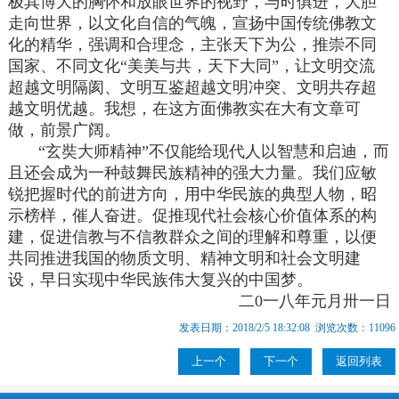
极其博大的胸怀和放眼世界的视野，与时俱进，大胆
走向世界，以文化自信的气魄，宣扬中国传统佛教文
化的精华，强调和合理念，主张天下为公，推崇不同
国家、不同文化“美美与共，天下大同”，让文明交流
超越文明隔阂、文明互鉴超越文明冲突、文明共存超
越文明优越。我想，在这方面佛教实在大有文章可
做，前景广阔。
“玄奘大师精神”不仅能给现代人以智慧和启迪，而
且还会成为一种鼓舞民族精神的强大力量。我们应敏
锐把握时代的前进方向，用中华民族的典型人物，昭
示榜样，催人奋进。促推现代社会核心价值体系的构
建，促进信教与不信教群众之间的理解和尊重，以便
共同推进我国的物质文明、精神文明和社会文明建
设，早日实现中华民族伟大复兴的中国梦。
二0一八年元月卅一日
发表日期：2018/2/5 18:32:08 浏览次数：11096
上一个
下一个
返回列表