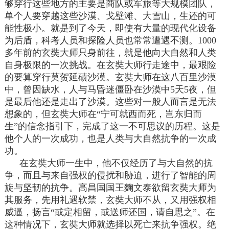
够穿行这些地方的主要是商队或军旅等大规模团队，
单个人要穿越这些沙漠、戈壁滩、大雪山，生还的可
能性极小。就是到了今天，即使有大量的现代化设备
为后盾，科考人员和探险人员也常常遭遇不测。1000
多年前的玄奘大师只身前往，就是他向大自然和人类
自身极限的一次挑战。在玄奘大师行走途中，最艰险
的要算穿行莫贺延碛沙漠。玄奘大师在这八百里沙漠
中，曾因缺水，人与马昏迷僵卧在沙漠中5天5夜，但
是最后他还是走出了沙漠。这些对一般人而言是无法
想象的，但玄奘大师在“宁可就西而死，岂东归而
生”的信念指引下，完成了这一不可思议的历程。这是
他个人的一次成功，也是人类与大自然抗争的一次成
功。
在玄奘大师一生中，他不仅经历了与大自然的抗
争，而且与来自强权的侵扰和胁迫，进行了智能的周
旋与坚韧的抗争。高昌国国王麴文泰欲留玄奘大师为
其服务，先用礼遇软禁，玄奘大师不从，又用强权相
威逼，扬言“或定相留，或送师还国，请自思之”。在
这种情况下，玄奘大师就选择以死亡来抗争强权。绝