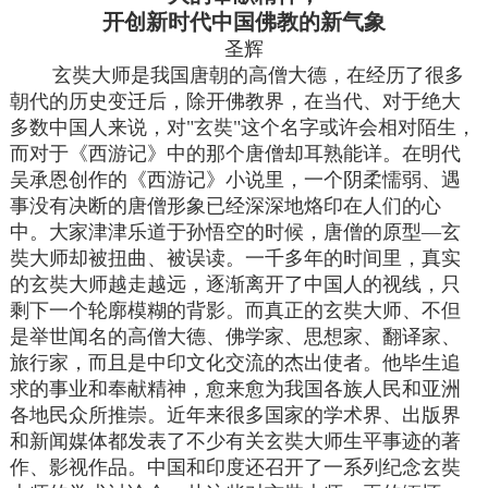
开创新时代中国佛教的新气象
圣辉
玄奘大师是我国唐朝的高僧大德，在经历了很多
朝代的历史变迁后，除开佛教界，在当代、对于绝大
多数中国人来说，对"玄奘"这个名字或许会相对陌生，
而对于《西游记》中的那个唐僧却耳熟能详。在明代
吴承恩创作的《西游记》小说里，一个阴柔懦弱、遇
事没有决断的唐僧形象已经深深地烙印在人们的心
中。大家津津乐道于孙悟空的时候，唐僧的原型—玄
奘大师却被扭曲、被误读。一千多年的时间里，真实
的玄奘大师越走越远，逐渐离开了中国人的视线，只
剩下一个轮廓模糊的背影。而真正的玄奘大师、不但
是举世闻名的高僧大德、佛学家、思想家、翻译家、
旅行家，而且是中印文化交流的杰出使者。他毕生追
求的事业和奉献精神，愈来愈为我国各族人民和亚洲
各地民众所推崇。近年来很多国家的学术界、出版界
和新闻媒体都发表了不少有关玄奘大师生平事迹的著
作、影视作品。中国和印度还召开了一系列纪念玄奘