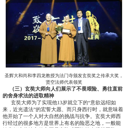
圣辉大和尚和李四龙教授为法门寺颁发玄奘奖之传承大奖，
贤空法师代表领奖
（三）玄奘大师向人们展示了不畏艰险、勇往直前
的舍身求法的进取精神
玄奘大师为了实现他13岁就立下的“意欲远绍如
来，近光遗法”的宏誓大愿、而只身西行时，就意味着
他开始了一个人对大自然的挑战与抗争。玄奘大师西
行经过的很多地方是世界上有名的险恶之地，一般能