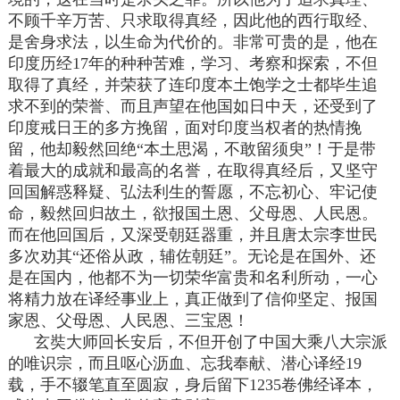
不顾千辛万苦、只求取得真经，因此他的西行取经、
是舍身求法，以生命为代价的。非常可贵的是，他在
印度历经17年的种种苦难，学习、考察和探索，不但
取得了真经，并荣获了连印度本土饱学之士都毕生追
求不到的荣誉、而且声望在他国如日中天，还受到了
印度戒日王的多方挽留，面对印度当权者的热情挽
留，他却毅然回绝“本土思渴，不敢留须臾”！于是带
着最大的成就和最高的名誉，在取得真经后，又坚守
回国解惑释疑、弘法利生的誓愿，不忘初心、牢记使
命，毅然回归故土，欲报国土恩、父母恩、人民恩。
而在他回国后，又深受朝廷器重，并且唐太宗李世民
多次劝其“还俗从政，辅佐朝廷”。无论是在国外、还
是在国内，他都不为一切荣华富贵和名利所动，一心
将精力放在译经事业上，真正做到了信仰坚定、报国
家恩、父母恩、人民恩、三宝恩！
玄奘大师回长安后，不但开创了中国大乘八大宗派
的唯识宗，而且呕心沥血、忘我奉献、潜心译经19
载，手不辍笔直至圆寂，身后留下1235卷佛经译本，