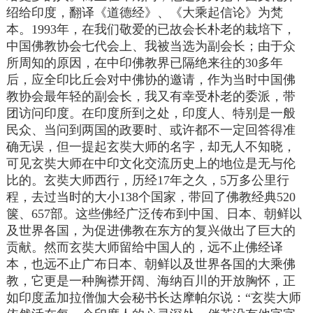
绍给印度，翻译《道德经》、《大乘起信论》为梵
本。1993年，在我们敬爱的已故会长朴老的栽培下，
中国佛教协会七代会上、我被当选为副会长；由于众
所周知的原因，在中印佛教界已隔绝来往的30多年
后，应全印比丘会对中佛协的邀请，作为当时中国佛
教协会最年轻的副会长，我又有幸受朴老的委派，带
团访问印度。在印度所到之处，印度人、特别是一般
民众、当问到两国的政要时、或许都不一定回答得准
确无误，但一提起玄奘大师的名字，却无人不知晓，
可见玄奘大师在中印文化交流历史上的地位是无与伦
比的。玄奘大师西行，历经17年之久，5万多公里行
程，去过当时的大小138个国家，带回了佛教经典520
箧、657部。这些佛经广泛传布到中国、日本、朝鲜以
及世界各国，为促进佛教在东方的复兴做出了巨大的
贡献。然而玄奘大师留给中国人的，远不止佛经译
本，也远不止广布日本、朝鲜以及世界各国的大乘佛
教，它更是一种胸襟开阔、海纳百川的开放胸怀，正
如印度孟加拉僧伽大会秘书长达摩帕尔说：“玄奘大师