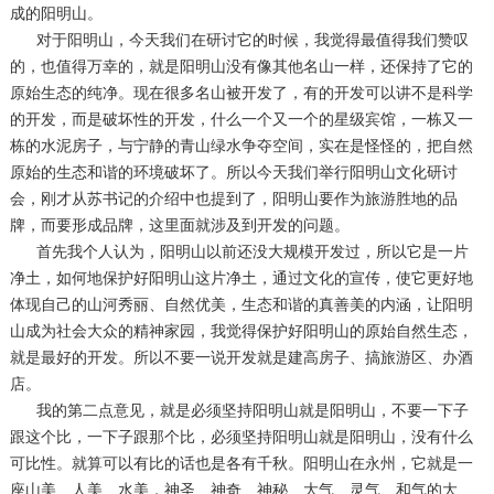
成的阳明山。
对于阳明山，今天我们在研讨它的时候，我觉得最值得我们赞叹
的，也值得万幸的，就是阳明山没有像其他名山一样，还保持了它的
原始生态的纯净。现在很多名山被开发了，有的开发可以讲不是科学
的开发，而是破坏性的开发，什么一个又一个的星级宾馆，一栋又一
栋的水泥房子，与宁静的青山绿水争夺空间，实在是怪怪的，把自然
原始的生态和谐的环境破坏了。所以今天我们举行阳明山文化研讨
会，刚才从苏书记的介绍中也提到了，阳明山要作为旅游胜地的品
牌，而要形成品牌，这里面就涉及到开发的问题。
首先我个人认为，阳明山以前还没大规模开发过，所以它是一片
净土，如何地保护好阳明山这片净土，通过文化的宣传，使它更好地
体现自己的山河秀丽、自然优美，生态和谐的真善美的内涵，让阳明
山成为社会大众的精神家园，我觉得保护好阳明山的原始自然生态，
就是最好的开发。所以不要一说开发就是建高房子、搞旅游区、办酒
店。
我的第二点意见，就是必须坚持阳明山就是阳明山，不要一下子
跟这个比，一下子跟那个比，必须坚持阳明山就是阳明山，没有什么
可比性。就算可以有比的话也是各有千秋。阳明山在永州，它就是一
座山美、人美、水美，神圣、神奇、神秘、大气、灵气、和气的大