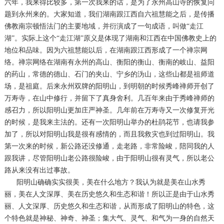
六年，我来得比较多，第一次我来的话，是为了永州高山寺的恢复问
题到永州来的。大家知道，我们湖南跟江西自六祖慧能之后，是传播
佛教南宗顿悟法门的主要地域，并衍演成了一句成语，叫做“走江
湖”。实际上这个“走江湖”原义是体现了湖南和江西在中国佛教史上的
地位和品味。因为六祖慧能以后，在湖南跟江西形成了一个禅宗网
络。禅宗网络在湖南有永州的高山、衡阳的衡山、衡南的岐山、益阳
的药山，常德的德山、石门的夹山、宁乡的沩山，这些山都是祖师道
场，是祖庭。后来永州双牌的阳明山，到明朝的时候秀峰禅师开创了
万寿寺，在山中修行，并留下了真身舍利。几百年来由于秀峰禅师的
感召力，所以阳明山更加庄严神圣。几年前在万寿寺又一次修复开光
的时候，是我来主法的。还有一次阳明山举办的杜鹃花节，也请我参
加了，所以对阳明山我是很有感情的，而且我救灾也到过阳明山。我
第一次来的时候，新公路还没修通，走老路，非常险峻，陪同我的人
跟我讲，尽管阳明山老公路很险峻，由于阳明山很有灵气，所以老公
路从来没有出过事故。
阳明山确确实实很美，美在什么地方？我认为就是美在山水秀
丽，美在人文深厚、美在历史悠久和生态和谐！所以正是由于山水秀
丽、人文深厚、历史悠久和生态和谐，从而形成了阳明山的特色，这
个特色就是神秘、神奇、神圣；集大气、灵气、和气为一身的自然天