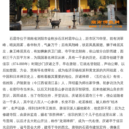
石霜寺位于湖南省浏阳市金刚乡石庄村霜华山上，距市区70华里。前有浏翠
峰，晴岚雨雾，春华秋月，气象万千；后有凤翔峰，状若凤凰展翅。狮子峰居其
左，象王峰居其右，有如狮象拱卫门庭。寺宇坐北朝南，依山坡分台阶而建，面
积三千六百平方米，为我国著名禅宗从林，具有一千多的历史。石霜寺创建于唐
僖宗（874-888年）时期沙门庆诸之手。早在唐朝，它就名登朝廷，声动公卿。以
后如楚圆、方会、慧南等名僧辈出，成为临济宗杨歧派和黄龙派的共同祖庭，在
中国和日本禅宗史上，都有着极其重要的地位。庆诸禅师，《五灯会元》有传，
俗姓陈，庐陵新淦（今江西省清江县）人，拜绍銮为师出家学佛。初参访沩为灵
佑，在密印寺当米头。以后又到道吾山参访道吾宗智获悟。后来他被洞山良价所
赏识，因而成名，当了寺院住持，开堂说法。庆诸居石霜寺三十年，僧众追随者
达一千多人，其中近八百人一心参禅，长坐不卧，屹若株杌，被人称作“枯木
禅”，名声远扬，得到当时帝王推崇。唐僖宗派人赐他紫衣，他坚辞不受；后为之
修建寺院，由裴休监造，赐名“崇胜禅林”。僖宗的第三个儿子也在这里出家，法
号普闻，以后才去大乾山开法，称作“龙湖禅师”、成为一代名僧。庆诸卒于僖宗
光启四年，谥号普会大师，建塔于寺的西北。唐朝的石霜寺建筑宏伟，佛像庄