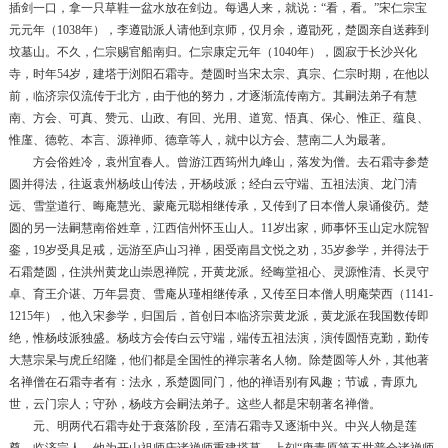
插剑一口，拿一只草鞋一盆水放在剑边。每遇人来，就说：“看，看。”宋仁宗宝
元元年（1038年），李遵勖派人请他到京师，仅月余，遵勖死，楚圆亲自送葬到
坟墓山。不久，仁宗赐官船南归。仁宗康定元年（1040年），圆寂于长沙兴化
寺，时年54岁，建塔于浏阳石霜寺。楚圆时当宋太宗、真宗、仁宗时期，在他以
前，临济宗仅流传于北方，由于他的努力，才逐渐流传南方。其嗣法弟子有慧
南、方会、可真、赞元、山政、有回、光用、道宽、悟真、保心、惟正、蕴良、
惟廑、德乾、本言、源禅师、德章等人，就中以方会、慧南二人为最著。
方会俗姓冷，袁州宜春人。曾游江西筠州九峰山，落发为僧。去石霜寺参楚
圆并得法，往返袁州杨歧山传法，开杨歧派；经白云守端、五祖法演、龙门清
远、雪堂道行、晦庵慧光、蒙庵元聪相继传承，又传到了日本僧人泉诵俊芿。楚
圆的另一法嗣慧南俗姓章，江西信州怀玉山人。11岁出家，师事怀玉山定水院智
銮，19岁受具足戒，远游至庐山习禅，困受南昌文悦之劝，35岁参学，并得法于
石霜楚圆，住洪州黄龙山崇恩禅院，开黄龙派。经晦堂祖心、灵源惟清、长灵守
卓、育王介谌、万年昙贲、雪庵从瑾相继传承，又传至日本僧人明庵荣西（1141-
1215年），他入宋参学，归国后，首创日本临济宗黄龙派，黄龙派在我国数传即
绝，惟杨歧派独盛。杨歧方会传白云守端，端传五祖法演，演传圆悟克勤，勤传
大慧宗杲与虎丘绍隆，他们都是全国性的禅宗著名人物。除楚圆等人外，其他著
名禅僧在石霜寺者有：法永，系楚圆同门，他的禅语别有风趣；节诚，青原九
世，云门宗人；守孙，杨歧方会嗣法弟子。这些人都是宋朝著名禅僧。
元、明两代石霜寺处于衰落阶段，至清石霜寺又逐渐中兴。中兴人物是莲
尊，临济宗人。他为开山祖师庆诸禅师重建塔墓，上刻“唐青原第五世普会诸禅师