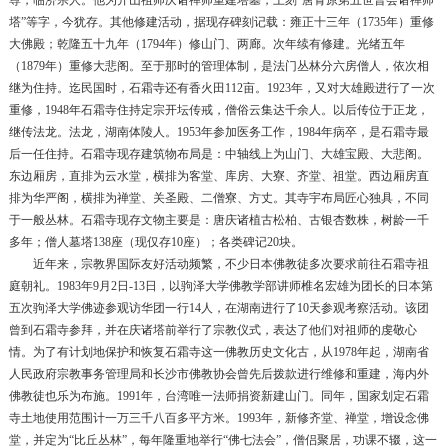
塔”等字，今犹存。其他修建活动，据现存碑刻记载：雍正十三年（1735年）重修
大佛殿；乾隆五十九年（1794年）修山门、两廊。次年续有修建。光绪五年
（1879年）重修大悲阁。至于那时的管理体制，是法门丛林分六房僧人，依次相
继为住持。迄民国时，石霜寺还有香火田112亩。1923年，又对大雄殿进行了一次
重修，1948年石霜寺住持定宗开坛传戒，僧俗云集达千余人。以后传位于正龙，
继传法龙。法龙，湖南体陵人。1953年参加医务工作，1984年病卒，是石霜寺最
后一任住持。石霜寺现存建筑物布局是：中轴线上为山门、大雄宝殿、大悲阁。
东边厢房，直排为云水堂，横排为客堂、库房、大寮、齐堂、祖堂。西边厢房直
排为华严阁，横排为禅堂、关圣殿、二僧寮、方丈。其寺宇布局匠心独具，不同
于一般丛林。石霜寺现存文物主要是：唐庆诸植古松柏、古银杏数株，树龄一千
多年；僧人墓塔138座（现仅存10座）；各类碑记20块。
近年来，宗教界国际友好活动频繁，不少日本佛教徒多次要求前往石霜寺祖
庭朝礼。1983年9月2日-13日，以驹泽大学佛教学部讲师椎名宏雄为团长的日本第
五次驹泽大学佛迹参观访华团一行14人，在湖南进行了10天参观考察活动。该团
曾到石霜寺参拜，并在庆诸塔前举行了宗教仪式，表达了他们对祖师的虔敬心
情。为了有计划地保护和恢复石霜寺这一佛教历史文化古，从1978年起，湖南省
人民政府宗教事务管理局和长沙市佛教协会曾先后拨款进行维修和重建，海内外
佛教徒也乐为布施。1991年，台湾唯一法师捐资新建山门。同年，国家划定石霜
寺土地使用范围计一万三千八百多平方米。1993年，新修齐堂、禅堂，增设念佛
堂，并定为“比丘丛林”，每年隆重地举行“佛七法会”，僧侣聚居，功课不辍，这一