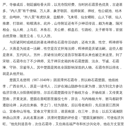
严。寺修成后，朝廷赐给香火田，以充寺院经费。当时的石霜景色优美，古迹甚
多。“内八景”有千僧锅、万人床、象牙朝笏、祖师袈裟、禅杖、包公砚池、枯木
堂、自鸣钟。“外八景”有虎扒泉、盐醋井、飞来塔、仙女晒鞋、山人下棋、仙人
推磨、打鼓岭、蛤蟆滴水。此外，山寺附近还有不少神话传说，颇为有趣。隔河
相会、仙人椅、上马石、木鱼石、关公桥、棋盘石、引路松、太子桥等等，皆据
自然景物，随意立名，引人入胜。
与庆诸同时或稍后的著名禅师在石霜寺活动的，还有大善、性空、晖禅师等
人。大善是为祖道一法嗣，性空是百丈怀海法师，晖禅师是庆诸法嗣。这些人都
是唐末、五代间人。另外，庆诸传法师父道吾宗智墓塔从来也被迁来这里。到了
宋朝，石霜寺出了不少禅师。见于禅宗史籍的有石霜楚圆、法永、节诚、石霜
琳、守孙、宗鉴等人。其中楚圆是闻名全国影响深造的人物。石霜寺所以得名，
就是从他开始。
楚圆又名慈明（987-1040年）因居潭州石霜寺，所以称石霜楚圆。他俗姓
李，广西全州人，原是一读书人，22岁在湘山隐静寺出家为僧，游方到北方参访
临济宗僧人汾阳善昭获悟。尔后石霜楚圆传法于杨歧方会，开杨歧派；又传黄龙
慧南，开黄龙派。楚圆在善昭那里服役七年，辞去，与内翰杨大年、驸马都尉李
遵勖论禅，从此往来杨、李之门，结为朋友。后以母老南归，先后游居江西洞
山、宜春仰山等地。宜春太守黄宗旦，请居南源，住三年，弃去；以后又谒湘阴
神鼎山洪湮，从此名重丛林，洪湮对楚圆的评价是：“楚圆见解独到，可使临济兴
旺。”他先到道吾寺，次住石霜寺，又住南岳福严寺和长沙兴化寺。他在方丈室里