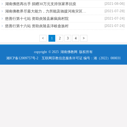
湖南佛慈再出手 捐赠30万元支持张家界抗疫
[2021-08-06]
湖南佛教界尽最大能力，力所能及驰援河南灾区人民
[2021-07-28]
慈善行第十七站 资助炎陵县麻疯病村院
[2021-07-24]
慈善行第十六站 资助炎陵县洋岐畲族村
[2021-07-24]
<
1
2
3
4
>
copyright © 2025
湖南佛教网
版权所有
湘ICP备12009757号-2
互联网宗教信息服务许可证 编号：湘（2022）000031