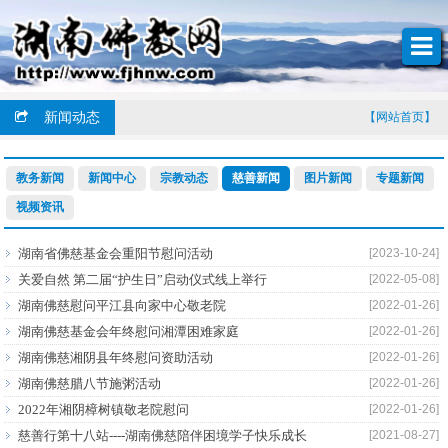
新闻动态
【网站首页】
教务新闻
新闻中心
宗教动态
慈善新闻
图片新闻
专题新闻
视频资讯
湖南省佛慈基金会重阳节慰问活动
[2023-10-24]
关爱自然 第二届“护生日”启动仪式线上举行
[2022-05-08]
湖南佛慈慰问平江县向家中心敬老院
[2022-01-26]
湖南佛慈基金会年终慰问湘潭困难家庭
[2022-01-26]
湖南佛慈湘阴县年终慰问资助活动
[2022-01-26]
湖南佛慈腊八节施粥活动
[2022-01-26]
2022年湘阴樟树镇敬老院慰问
[2022-01-26]
慈善行第十八站----湖南佛慈陪伴困境学子快乐成长
[2021-08-27]