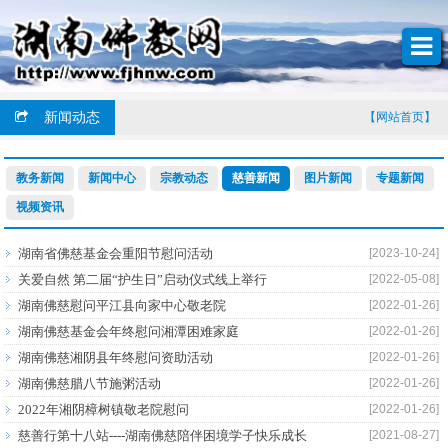
新闻动态
【网站首页】
教务新闻
新闻中心
宗教动态
慈善新闻
图片新闻
专题新闻
视频资讯
湖南省佛慈基金会重阳节慰问活动
[2023-10-24]
关爱自然 第二届“护生日”启动仪式线上举行
[2022-05-08]
湖南佛慈慰问平江县向家中心敬老院
[2022-01-26]
湖南佛慈基金会年终慰问湘潭困难家庭
[2022-01-26]
湖南佛慈湘阴县年终慰问资助活动
[2022-01-26]
湖南佛慈腊八节施粥活动
[2022-01-26]
2022年湘阴樟树镇敬老院慰问
[2022-01-26]
慈善行第十八站----湖南佛慈陪伴困境学子快乐成长
[2021-08-27]