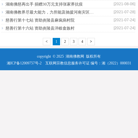
湖南佛慈再出手 捐赠30万元支持张家界抗疫
[2021-08-06]
湖南佛教界尽最大能力，力所能及驰援河南灾区人民
[2021-07-28]
慈善行第十七站 资助炎陵县麻疯病村院
[2021-07-24]
慈善行第十六站 资助炎陵县洋岐畲族村
[2021-07-24]
<
1
2
3
4
>
copyright © 2025
湖南佛教网
版权所有
湘ICP备12009757号-2
互联网宗教信息服务许可证 编号：湘（2022）000031