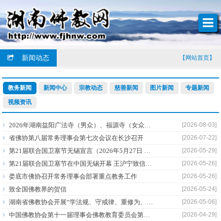
新闻动态
【网站首页】
教务新闻
新闻中心
宗教动态
慈善新闻
图片新闻
专题新闻
视频资讯
2026年湖南益阳广法寺（男众）、福源寺（女众）传授三坛大戒法会通启
[2026-08-03]
省佛协第八届常务理事会第七次会议在长沙召开
[2026-07-22]
第21届联合国卫塞节无锡宣言（2026年5月27日 中国江苏无锡）
[2026-05-29]
第21届联合国卫塞节在中国无锡开幕 王沪宁致信祝贺
[2026-05-26]
娄底市佛协召开常务理事会部署重点教务工作
[2026-05-26]
致全国佛教界的贺信
[2026-05-24]
湖南省佛教协会开展“学法规、守戒律、重修为、树形象”主题教育调研督查工作
[2026-05-06]
中国佛教协会第十一届理事会佛教教育委员会第二次会议在浙江杭州举行
[2026-04-29]