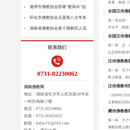
质量，根据《宗
湘潭市佛教协会部署“教风年”创建活动
全国汉传佛
怀化市佛教协会五届第八次常务理事会召开
第一章总则 
学水平，根据《
湖南省佛教协会第十期教职人员培训班圆满结业
全国汉传佛
第一章 总 
联系我们
认定和职称评审
汉传佛教教
第一条 为了
0731-82230062
教义教规，制定
汉传佛教寺
湖南佛教网
地址：湖南省长沙市人民东路38号东
（2009年
一时区南栋17楼
主要教职任职备
电话：0731-82230062
藏传佛教教
传真：0731-85451633
第一条 为了
邮箱：hnfjw111@163.com
佛教的教义教规