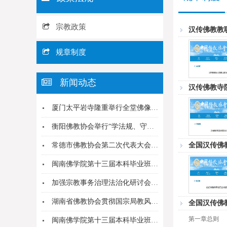
宗教政策
汉传佛教教
规章制度
新闻动态
汉传佛教寺
厦门太平岩寺隆重举行全堂佛像开光暨世澄大和尚升...
衡阳佛教协会举行“学法规、守戒律、重修为、树形...
常德市佛教协会第二次代表大会隆重召开旦领法师当...
全国汉传佛
闽南佛学院第十三届本科毕业班参学团参访圆光佛学...
加强宗教事务治理法治化研讨会举行 李干杰出席并...
湖南省佛教协会贯彻国宗局教风年创建活动与省佛协...
全国汉传佛
第一章总则 
闽南佛学院第十三届本科毕业班赴台参学团今日启程